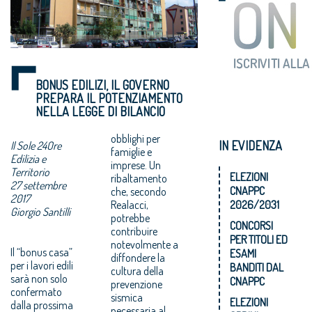
BONUS EDILIZI, IL GOVERNO
PREPARA IL POTENZIAMENTO
NELLA LEGGE DI BILANCIO
obblighi per
IN EVIDENZA
Il Sole 24Ore
famiglie e
Edilizia e
imprese. Un
Territorio
ELEZIONI
ribaltamento
27 settembre
CNAPPC
che, secondo
2017
Realacci,
2026/2031
Giorgio Santilli
potrebbe
CONCORSI
contribuire
PER TITOLI ED
notevolmente a
Il “bonus casa”
ESAMI
diffondere la
per i lavori edili
BANDITI DAL
cultura della
sarà non solo
CNAPPC
prevenzione
confermato
sismica
ELEZIONI
dalla prossima
necessaria al