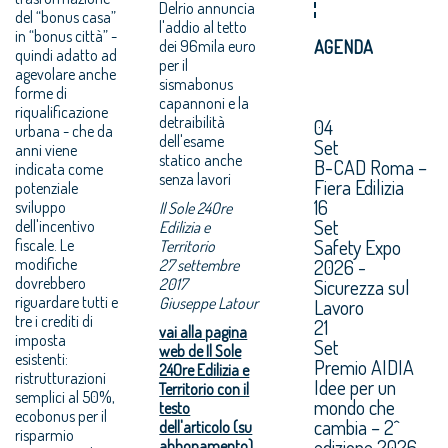
Delrio annuncia
del “bonus casa”
l'addio al tetto
in “bonus città” -
dei 96mila euro
AGENDA
quindi adatto ad
per il
agevolare anche
sismabonus
forme di
capannoni e la
riqualificazione
detraibilità
04
urbana - che da
dell'esame
Set
anni viene
statico anche
B-CAD Roma –
indicata come
senza lavori
Fiera Edilizia
potenziale
16
sviluppo
Il Sole 24Ore
Set
dell'incentivo
Edilizia e
Safety Expo
fiscale. Le
Territorio
modifiche
2026 -
27 settembre
dovrebbero
2017
Sicurezza sul
riguardare tutti e
Giuseppe Latour
Lavoro
tre i crediti di
21
vai alla pagina
imposta
Set
web de Il Sole
esistenti:
Premio AIDIA
24Ore Edilizia e
ristrutturazioni
Idee per un
Territorio con il
semplici al 50%,
mondo che
testo
ecobonus per il
cambia – 2^
dell'articolo (su
risparmio
edizione 2026.
abbonamento)