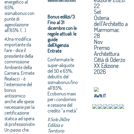
energetico al
22
65%,
Set
sismabonus con
Bonus edilizi/3.
Osteria
punte di
Fino al 31
dell'Architetto a
agevolazione
dicembre con le
Marmomac
all'85%. (…)
regole attuali: le
28
«Una modifica
guide
Nov
importante da
dell'Agenzia
Premio
fare - dice il
Entrate
Architettura
presidente della
Città di Oderzo
Confermate le
commissione
XX Edizione
super-aliquote
Ambiente della
2026
del 50 e 65%,
Camera, Ermete
debutto del
Realacci - è
sismabonus fino
l'estensione del
all'85%,
bonus
Ecobonus maxi
antisismico
AWN.IT
per i condomini
anche alle spese
e cessione del
necessarie per la
credito "a metà"
certificazione
statica ad opera
Il Sole 24Ore
di professionisti».
Edilizia e
Un passo che
Territorio