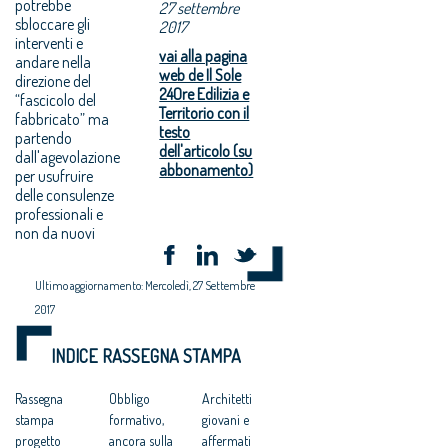
potrebbe
27 settembre
sbloccare gli
2017
interventi e
vai alla pagina
andare nella
web de Il Sole
direzione del
24Ore Edilizia e
“fascicolo del
Territorio con il
fabbricato” ma
testo
partendo
dell'articolo (su
dall'agevolazione
abbonamento)
per usufruire
delle consulenze
professionali e
non da nuovi
Ultimo aggiornamento: Mercoledì, 27 Settembre
2017
INDICE RASSEGNA STAMPA
Rassegna
Obbligo
Architetti
stampa
formativo,
giovani e
progetto
ancora sulla
affermati