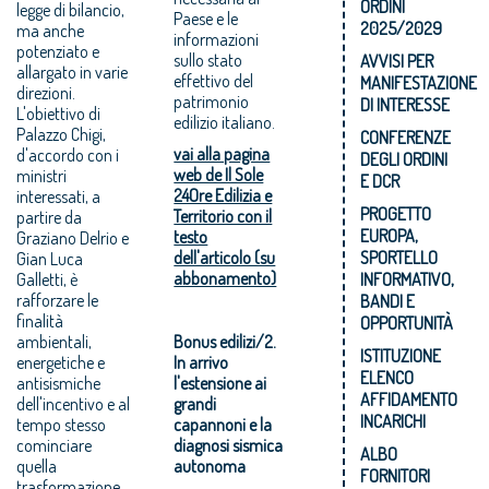
ORDINI
legge di bilancio,
Paese e le
2025/2029
ma anche
informazioni
potenziato e
sullo stato
AVVISI PER
allargato in varie
effettivo del
MANIFESTAZIONE
direzioni.
patrimonio
DI INTERESSE
L'obiettivo di
edilizio italiano.
Palazzo Chigi,
CONFERENZE
vai alla pagina
d'accordo con i
DEGLI ORDINI
web de Il Sole
ministri
E DCR
24Ore Edilizia e
interessati, a
PROGETTO
Territorio con il
partire da
EUROPA,
testo
Graziano Delrio e
dell'articolo (su
SPORTELLO
Gian Luca
abbonamento)
Galletti, è
INFORMATIVO,
rafforzare le
BANDI E
finalità
OPPORTUNITÀ
ambientali,
Bonus edilizi/2.
ISTITUZIONE
energetiche e
In arrivo
ELENCO
antisismiche
l'estensione ai
AFFIDAMENTO
dell'incentivo e al
grandi
INCARICHI
tempo stesso
capannoni e la
cominciare
diagnosi sismica
ALBO
quella
autonoma
FORNITORI
trasformazione