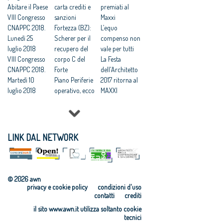
Abitare il Paese
carta crediti e
premiati al
VIII Congresso
sanzioni
Maxxi
CNAPPC 2018.
Fortezza (BZ):
L’equo
Lunedì 25
Scherer per il
compenso non
luglio 2018
recupero del
vale per tutti
VIII Congresso
corpo C del
La Festa
CNAPPC 2018.
Forte
dell'Architetto
Martedì 10
Piano Periferie
2017 ritorna al
luglio 2018
operativo, ecco
MAXXI
VIII Congresso
tutti i progetti
Professioni:
CNAPPC 2018.
finanziati
architetti, il 30
Lunedì 9 luglio
Commissione
Focus su
2018
periferie,
'Internazionali
LINK DAL NETWORK
VIII Congresso
Minniti:
zzazione e
CNAPPC 2018.
«Proposte da
innovazione
Domenica 8
condividere:
culturale'
luglio 2018
politiche
Festa
© 2026 awn
VIII Congresso
integrate per le
dell’Architetto
privacy e cookie policy
condizioni d'uso
CNAPPC 2018.
città»
2017 - Una
contatti
crediti
Venerdì 6
Equo
legge per
il sito www.awn.it utilizza soltanto cookie
luglio 2018
compenso,
l’architettura
tecnici