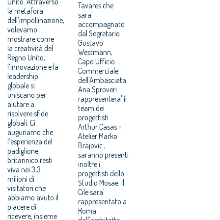
Unito. Attraverso
Tavares che
la metafora
sara'
dell’impollinazione,
accompagnato
volevamo
dal Segretario
mostrare come
Gustavo
la creatività del
Westmann,
Regno Unito,
Capo Ufficio
l’innovazione e la
Commerciale
leadership
dell'Ambasciata.
globale si
Ana Sproveri
uniscano per
rappresentera' il
aiutare a
team dei
risolvere sfide
progettisti
globali. Ci
Arthur Casas +
auguriamo che
Atelier Marko
l’esperienza del
Brajovic ,
padiglione
saranno presenti
britannico resti
inoltre i
viva nei 3,3
progettisti dello
milioni di
Studio Mosae. Il
visitatori che
Cile sara'
abbiamo avuto il
rappresentato a
piacere di
Roma
ricevere, insieme
dall'architetto