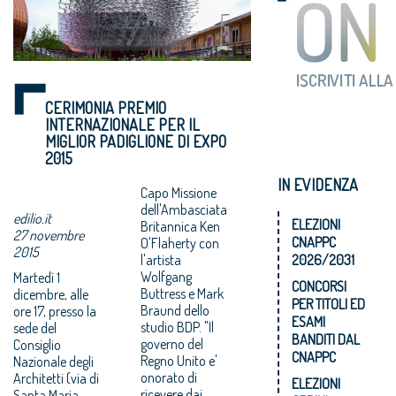
CERIMONIA PREMIO
INTERNAZIONALE PER IL
MIGLIOR PADIGLIONE DI EXPO
2015
IN EVIDENZA
Capo Missione
dell'Ambasciata
edilio.it
ELEZIONI
Britannica Ken
27 novembre
CNAPPC
O'Flaherty con
2015
l'artista
2026/2031
Wolfgang
Martedì 1
CONCORSI
Buttress e Mark
dicembre, alle
PER TITOLI ED
Braund dello
ore 17, presso la
ESAMI
studio BDP. "Il
sede del
BANDITI DAL
governo del
Consiglio
CNAPPC
Regno Unito e'
Nazionale degli
onorato di
Architetti (via di
ELEZIONI
ricevere dai
Santa Maria