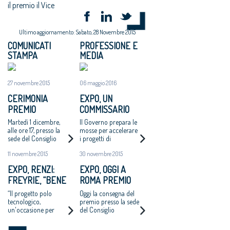
il premio il Vice
Ultimo aggiornamento: Sabato, 28 Novembre 2015
COMUNICATI
PROFESSIONE E
STAMPA
MEDIA
27 novembre 2015
06 maggio 2016
CERIMONIA
EXPO, UN
PREMIO
COMMISSARIO
INTERNAZIONALE
PER GUIDARE I
Martedì 1 dicembre,
Il Governo prepara le
PER IL MIGLIOR
PROGETTI DI
alle ore 17, presso la
mosse per accelerare
sede del Consiglio
i progetti di
PADIGLIONE DI
RICONVERSIONE
Nazionale degli
riconversione e
EXPO 2015
11 novembre 2015
30 novembre 2015
Architetti
rilancio dell’area
EXPO, RENZI:
EXPO, OGGI A
FREYRIE, “BENE
ROMA PREMIO
PENSARE IN
INTERNAZIONALE
“Il progetto polo
Oggi la consegna del
GRANDE”
MIGLIOR
tecnologico,
premio presso la sede
un'occasione per
del Consiglio
PADIGLIONE
riaffermare valore
Nazionale degli
della buona e bella
Architetti a Roma