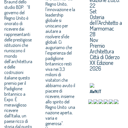
Braund dello
Regno Unito,
22
studio BDP. “Il
l'innovazione e la
Set
governo del
leadership
Osteria
Regno Unito è
globale si
dell'Architetto a
onorato di
uniscano per
Marmomac
ricevere dai
aiutare a
28
rappresentanti
risolvere sfide
Nov
delle prestigiose
globali. Ci
Premio
istituzioni che
auguriamo che
Architettura
riuniscono il
l'esperienza del
mondo
Città di Oderzo
padiglione
dell’architettura
XX Edizione
britannico resti
e delle
2026
viva nei 3,3
costruzioni
milioni di
italiane questo
visitatori che
premio per il
abbiamo avuto il
Padiglione
piacere di
AWN.IT
britannico a
ricevere, insieme
Expo. È
allo spirito del
meraviglioso
Regno Unito: una
ricevere
nazione aperta,
dall’Italia, un
varia e
paese ricco di
generosa".
storia dal punto