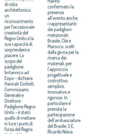
Hanno
di vista
confermato la
architettonico,
presenza
un
all'evento anche
riconoscimento
i rappresentanti
per l’eccezionale
dei padiglioni
creatività del
menzionati:
Regno Unito e la
Brasile, Cile e
sua capacità di
Marocco, scelti
sorprendere e
dalla giuria per la
piacere. Lo
ricerca dei
scopo del
materiali, per
padiglione
l'approccio
britannico ad
progettuale e
Expo – dichiara
costruttivo,
Hannah Corbett,
semplice,
Commissario
innovativo e
Generale e
rigoroso. In
Direttore
particolare e'
Padiglione Regno
prevista la
Unito - è stato
partecipazione
quello di mettere
dell'ambasciatore
in luce i punti di
del Brasile, S.E.
forza del Regno
Ricardo Neiva