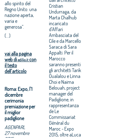
allo spirito del
Cristian
Regno Unito: una
Undurraga, da
nazione aperta,
Marta Chalhub
varia e
incaricato
generosa”.
d'Affari
Ambasciata del
(...)
Cile e da Marcello
Saraca di Sara
Appalti. Per il
vai alla pagina
Marocco
web di
con
edilio.it
saranno presenti
il testo
gli architetti Tarik
dell'articolo
Oualalou e Linna
Choi e Naima
Belouah, project
Roma: Expo, l'1
manager del
dicembre
Padiglione, in
cerimonia
rappresentanza
premiazione per
de Le
il miglior
Commissariat
padiglione
Général du
AGENPARL
Maroc - Expo
27 novembre
2015, oltre aLuca