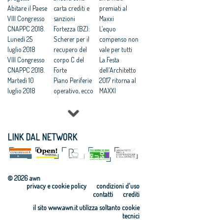
dell’emergenza
Abitare il Paese
carta crediti e
Dopo Expo:
premiati al
’
VIII Congresso
sanzioni
«Progetto
Maxxi
Foto per l’Expo
CNAPPC 2018.
Fortezza (BZ):
entro
L’equo
in concorso
Lunedì 25
Scherer per il
dicembre o la
compenso non
luglio 2018
recupero del
Statale si sfila»
vale per tutti
VIII Congresso
corpo C del
La Festa
CNAPPC 2018.
Forte
dell'Architetto
Martedì 10
Piano Periferie
2017 ritorna al
luglio 2018
operativo, ecco
MAXXI
VIII Congresso
tutti i progetti
Professioni:
CNAPPC 2018.
finanziati
architetti, il 30
Lunedì 9 luglio
Commissione
Focus su
2018
periferie,
'Internazionali
LINK DAL NETWORK
VIII Congresso
Minniti:
zzazione e
CNAPPC 2018.
«Proposte da
innovazione
Domenica 8
condividere:
culturale'
luglio 2018
politiche
Festa
© 2026 awn
VIII Congresso
integrate per le
dell’Architetto
privacy e cookie policy
condizioni d'uso
CNAPPC 2018.
città»
2017 - Una
contatti
crediti
Venerdì 6
Equo
legge per
il sito www.awn.it utilizza soltanto cookie
luglio 2018
compenso,
l’architettura
tecnici