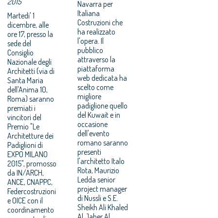
2015
Navarra per
Italiana
Martedi' 1
Costruzioni che
dicembre, alle
ha realizzato
ore 17, presso la
l'opera. Il
sede del
pubblico
Consiglio
attraverso la
Nazionale degli
piattaforma
Architetti (via di
web dedicata ha
Santa Maria
scelto come
dell'Anima 10,
migliore
Roma) saranno
padiglione quello
premiati i
del Kuwait e in
vincitori del
occasione
Premio "Le
dell'evento
Architetture dei
romano saranno
Padiglioni di
presenti
EXPO MILANO
l'architetto Italo
2015", promosso
Rota, Maurizio
da IN/ARCH,
Ledda senior
ANCE, CNAPPC,
project manager
Federcostruzioni
di Nussli e S.E.
e OICE con il
Sheikh Ali Khaled
coordinamento
Al Jaber Al