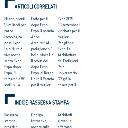
architettura”
ARTICOLI CORRELATI
Milano, pronti
Patto per il
Expo 2015: il
1,5 miliardi per
dopo Expo
29 settembre il
parco
Expo, il premio
vincitore per il
tecnologico
Ance-
miglior
post-Expo
Architetti al
Padiglione
La cultura è
padiglione più
Expo: Le
viva anche
bello: vince UK
Architettura
senza Expo
Il rebus del
dei Padiglioni
Expo dopo
dopo Expo
Polo
Expo, 8
Expo: al Regno
universitario.
fotografi e 89
Unito il Premio
C’è già la
scatti sulla
per il miglior
chiave per il
trasformazion
Padiglione
dopo Expo
e di sette siti
Expo: Freyrie,“il
Expo. Premio
INDICE RASSEGNA STAMPA
Expo dopo
dopo è
al padiglione
Expo: Freyrie e
importante
più bello: al via
Bottelli
Rassegna
perché sarà
Obbligo
le
Architetti
(architetti), ‘no
stampa
per sempre”
formativo,
consultazioni
giovani e
alla logica
progetto
ancora sulla
on line
affermati