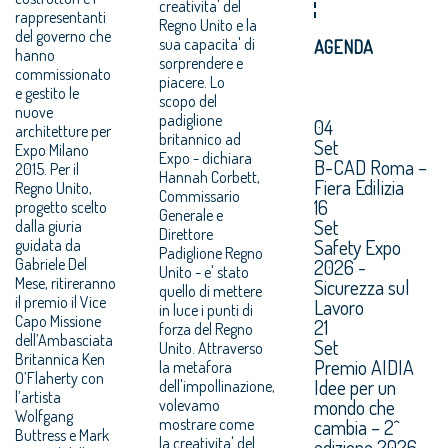
creativita' del
rappresentanti
Regno Unito e la
del governo che
sua capacita' di
AGENDA
hanno
sorprendere e
commissionato
piacere. Lo
e gestito le
scopo del
nuove
padiglione
04
architetture per
britannico ad
Set
Expo Milano
Expo - dichiara
B-CAD Roma –
2015. Per il
Hannah Corbett,
Fiera Edilizia
Regno Unito,
Commissario
16
progetto scelto
Generale e
Set
dalla giuria
Direttore
Safety Expo
guidata da
Padiglione Regno
Gabriele Del
2026 -
Unito - e' stato
Mese, ritireranno
Sicurezza sul
quello di mettere
il premio il Vice
Lavoro
in luce i punti di
Capo Missione
21
forza del Regno
dell’Ambasciata
Set
Unito. Attraverso
Britannica Ken
Premio AIDIA
la metafora
O’Flaherty con
Idee per un
dell'impollinazione,
l’artista
mondo che
volevamo
Wolfgang
mostrare come
cambia – 2^
Buttress e Mark
la creativita' del
edizione 2026.