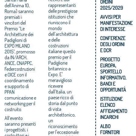
ORDINI
rappresentanti
dell’Anima 10,
2025/2029
delle prestigiose
Roma) saranno
istituzioni che
premiati i
AVVISI PER
riuniscono il
vincitori del
MANIFESTAZIONE
mondo
Premio “Le
DI INTERESSE
dell'architettura
Architetture dei
CONFERENZE
e delle
Padiglioni di
DEGLI ORDINI
costruzioni
EXPO MILANO
E DCR
italiane questo
2015”, promosso
premio per il
da IN/ARCH,
PROGETTO
Padiglione
ANCE, CNAPPC,
EUROPA,
britannico a
Federcostruzioni
SPORTELLO
Expo. E'
e OICE con il
INFORMATIVO,
meraviglioso
coordinamento
BANDI E
ricevere
e supporto di
OPPORTUNITÀ
dall'Italia, un
PPAN
paese ricco di
comunicazione e
ISTITUZIONE
storia dal punto
networking per il
ELENCO
di vista
costruito.
AFFIDAMENTO
architettonico,
INCARICHI
All’evento
un
saranno presenti
riconoscimento
ALBO
i progettisti, i
per l'eccezionale
FORNITORI
costruttori e i