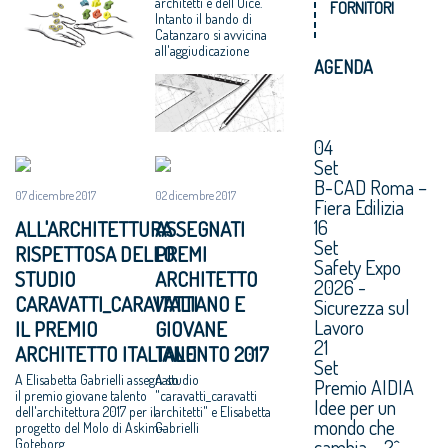
architetti e dell'Oice.
FORNITORI
Intanto il bando di
Catanzaro si avvicina
all'aggiudicazione
AGENDA
04
Set
B-CAD Roma –
07 dicembre 2017
02 dicembre 2017
Fiera Edilizia
16
ALL'ARCHITETTURA
ASSEGNATI
Set
RISPETTOSA DELLO
PREMI
Safety Expo
STUDIO
ARCHITETTO
2026 -
CARAVATTI_CARAVATTI
ITALIANO E
Sicurezza sul
Lavoro
IL PREMIO
GIOVANE
21
ARCHITETTO ITALIANO
TALENTO 2017
Set
A Elisabetta Gabrielli assegnato
A studio
Premio AIDIA
il premio giovane talento
"caravatti_caravatti
Idee per un
dell'architettura 2017 per il
architetti" e Elisabetta
mondo che
progetto del Molo di Askim-
Gabrielli
cambia – 2^
Goteborg