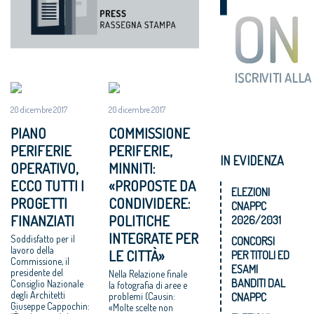
20 dicembre 2017
20 dicembre 2017
PIANO
COMMISSIONE
PERIFERIE
PERIFERIE,
IN EVIDENZA
OPERATIVO,
MINNITI:
ECCO TUTTI I
«PROPOSTE DA
ELEZIONI
PROGETTI
CONDIVIDERE:
CNAPPC
FINANZIATI
POLITICHE
2026/2031
INTEGRATE PER
Soddisfatto per il
CONCORSI
lavoro della
LE CITTÀ»
PER TITOLI ED
Commissione, il
ESAMI
presidente del
Nella Relazione finale
BANDITI DAL
Consiglio Nazionale
la fotografia di aree e
degli Architetti
CNAPPC
problemi (Causin:
Giuseppe Cappochin:
«Molte scelte non