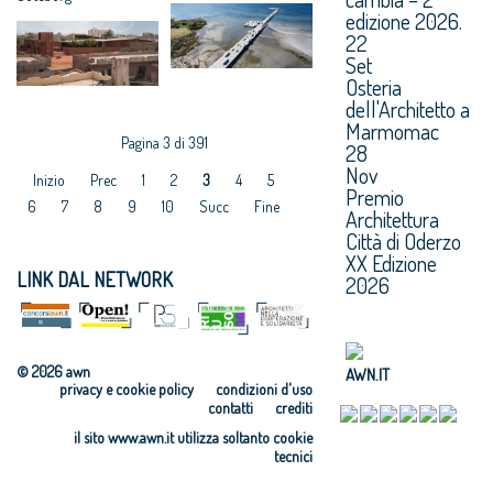
edizione 2026.
22
Set
Osteria
dell'Architetto a
Marmomac
Pagina 3 di 391
28
Nov
Inizio
Prec
1
2
3
4
5
Premio
6
7
8
9
10
Succ
Fine
Architettura
Città di Oderzo
XX Edizione
LINK DAL NETWORK
2026
© 2026 awn
AWN.IT
privacy e cookie policy
condizioni d'uso
contatti
crediti
il sito www.awn.it utilizza soltanto cookie
tecnici