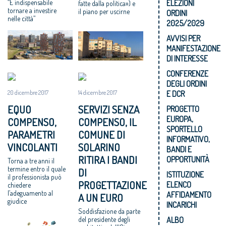
ELEZIONI
“È indispensabile
fatte dalla politica») e
tornare a investire
il piano per uscirne
ORDINI
nelle città”
2025/2029
AVVISI PER
MANIFESTAZIONE
DI INTERESSE
CONFERENZE
DEGLI ORDINI
E DCR
20 dicembre 2017
14 dicembre 2017
EQUO
SERVIZI SENZA
PROGETTO
EUROPA,
COMPENSO,
COMPENSO, IL
SPORTELLO
PARAMETRI
COMUNE DI
INFORMATIVO,
VINCOLANTI
SOLARINO
BANDI E
RITIRA I BANDI
OPPORTUNITÀ
Torna a tre anni il
termine entro il quale
DI
ISTITUZIONE
il professionista può
PROGETTAZIONE
ELENCO
chiedere
l’adeguamento al
AFFIDAMENTO
A UN EURO
giudice
INCARICHI
Soddisfazione da parte
del presidente degli
ALBO