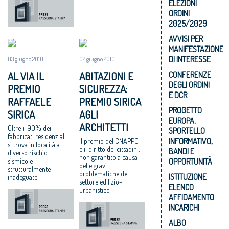
ELEZIONI
ORDINI
2025/2029
AVVISI PER
MANIFESTAZIONE
DI INTERESSE
03 giugno 2010
02 giugno 2010
AL VIA IL
ABITAZIONI E
CONFERENZE
DEGLI ORDINI
PREMIO
SICUREZZA:
E DCR
RAFFAELE
PREMIO SIRICA
PROGETTO
SIRICA
AGLI
EUROPA,
ARCHITETTI
Oltre il 90% dei
SPORTELLO
fabbricati residenziali
INFORMATIVO,
Il premio del CNAPPC
si trova in località a
e il diritto dei cittadini,
BANDI E
diverso rischio
non garantito a causa
sismico e
OPPORTUNITÀ
delle gravi
strutturalmente
problematiche del
ISTITUZIONE
inadeguate
settore edilizio-
ELENCO
urbanistico
AFFIDAMENTO
INCARICHI
ALBO