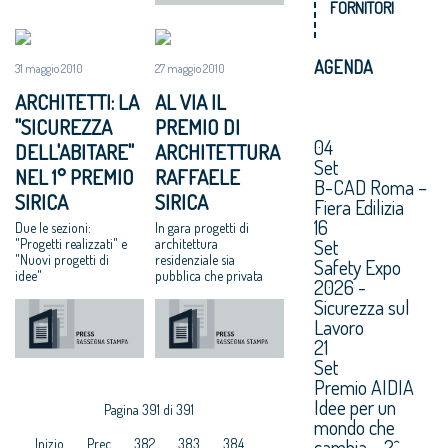
FORNITORI
AGENDA
31 maggio 2010
27 maggio 2010
ARCHITETTI: LA
AL VIA IL
"SICUREZZA
PREMIO DI
04
DELL'ABITARE"
ARCHITETTURA
Set
NEL 1° PREMIO
RAFFAELE
B-CAD Roma –
SIRICA
SIRICA
Fiera Edilizia
16
Due le sezioni:
In gara progetti di
Set
"Progetti realizzati" e
architettura
"Nuovi progetti di
residenziale sia
Safety Expo
idee"
pubblica che privata
2026 -
Sicurezza sul
Lavoro
21
Set
Premio AIDIA
Idee per un
Pagina 391 di 391
mondo che
cambia – 2^
Inizio
Prec
382
383
384