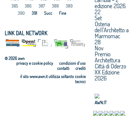
edizione 2026.
385
386
387
388
389
22
390
391
Succ
Fine
Set
Osteria
dell'Architetto a
LINK DAL NETWORK
Marmomac
28
Nov
Premio
© 2026 awn
Architettura
privacy e cookie policy
condizioni d'uso
Città di Oderzo
contatti
crediti
XX Edizione
il sito www.awn.it utilizza soltanto cookie
2026
tecnici
AWN.IT