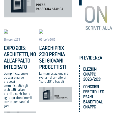
31 maggio 2011
06 luglio 2010
EXPO 2015:
L'ARCHIPRIX
ARCHITETTI, NO
2010 PREMIA
IN EVIDENZA
ALL'APPALTO
SEI GIOVANI
INTEGRATO
PROGETTISTI
ELEZIONI
Semplificazione e
La manifestazione si è
CNAPPC
trasparenza dei
svolta nell'ambito di
2026/2031
processi
"Eurau10" a Napoli
amministrativi: gli
CONCORSI
architetti italiani
PER TITOLI ED
pronti a contribuire
ESAMI
agli approfondimenti
BANDITI DAL
tecnici per bandi di
gara
CNAPPC