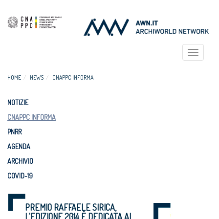
Toggle
navigat
HOME
NEWS
CNAPPC INFORMA
NOTIZIE
CNAPPC INFORMA
PNRR
AGENDA
ARCHIVIO
COVID-19
PREMIO RAFFAELE SIRICA,
L'EDIZIONE 2014 È DEDICATA AI