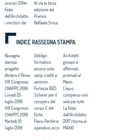
onorari 2014»
Al via la terza
Festa
edizione del
dell'Architetto:
Premio
i vincitori dei
Raffaele Sirica
Premi
Torna il
I giovani
premio
INDICE RASSEGNA STAMPA
architetti
«Raffaele
protagonisti
Sirica» 2014:
del premio
Rassegna
per architetti
Obbligo
Architetti
Raffaele Sirica
stampa
under 30
formativo,
giovani e
Architetti
progetto
Al via tre i
ancora sulla
affermati
under 30
Abitare il Paese
premi Cnappc
carta crediti e
premiati al
protagonisti
VIII Congresso
2014 per
sanzioni
Maxxi
premio
CNAPPC 2018.
giovani
Fortezza (BZ):
L’equo
Raffaele Sirica
Lunedì 25
architetti
Scherer per il
compenso non
Architetti
luglio 2018
Al via i Premi
recupero del
vale per tutti
under 30 al
VIII Congresso
Cnappc 2014
corpo C del
La Festa
premio
CNAPPC 2018.
Lanciati da
Forte
dell'Architetto
“Raffaele
Martedì 10
Lampedusa i
Piano Periferie
2017 ritorna al
Sirica” 2014
luglio 2018
Premi Cnappc
operativo, ecco
MAXXI
Premio
VIII Congresso
2014
tutti i progetti
Professioni: