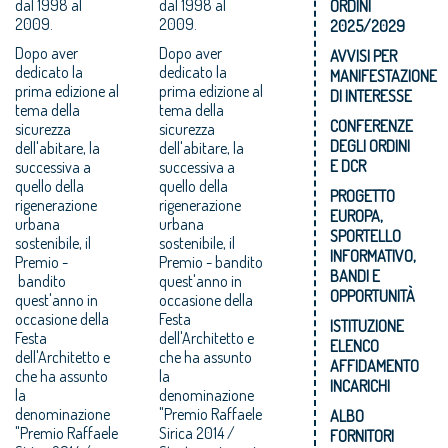
dal 1998 al
dal 1998 al
ORDINI
2009.
2009.
2025/2029
Dopo aver
Dopo aver
AVVISI PER
dedicato la
dedicato la
MANIFESTAZIONE
prima edizione al
prima edizione al
DI INTERESSE
tema della
tema della
CONFERENZE
sicurezza
sicurezza
DEGLI ORDINI
dell'abitare, la
dell'abitare, la
E DCR
successiva a
successiva a
quello della
quello della
PROGETTO
rigenerazione
rigenerazione
EUROPA,
urbana
urbana
SPORTELLO
sostenibile, il
sostenibile, il
INFORMATIVO,
Premio -
Premio - bandito
BANDI E
bandito
quest'anno in
OPPORTUNITÀ
quest'anno in
occasione della
occasione della
Festa
ISTITUZIONE
Festa
dell'Architetto e
ELENCO
dell'Architetto e
che ha assunto
AFFIDAMENTO
che ha assunto
la
INCARICHI
la
denominazione
denominazione
"Premio Raffaele
ALBO
"Premio Raffaele
Sirica 2014 /
FORNITORI