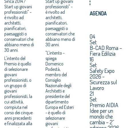
Sirica 2014 /
Start up giovani
Start up giovani
professionisti" -
professionisti" -
è rivolto ad
AGENDA
è rivolto ad
architetti,
architetti,
pianificatori,
pianificatori,
paesaggisti o
paesaggisti o
conservatori che
04
conservatori che
abbiano meno di
Set
abbiano meno di
30 anni.
B-CAD Roma –
30 anni.
Fiera Edilizia
"L'intento -
L'intento del
spiega
16
Premio è quello
Domenico
Set
di selezionare
Podestà,
Safety Expo
giovani
membro del
2026 -
professionisti, o
Consiglio
Sicurezza sul
un gruppo di
Nazionale degli
Lavoro
giovani
Architetti e
21
professionisti, la
presidente del
Set
cui attività,
dipartimento
Premio AIDIA
compiuta nel
Europa ed Esteri
Idee per un
corso dei cinque
- è quello di
mondo che
anni precedenti
selezionare
cambia – 2^
e finalizzata alla
giovani
edizione 2026.