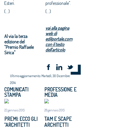
Esteri.
professionale".
(...)
(...)
vai alla pagina
web di
Al via la terza
edilportale.com
edizione del
con il testo
"Premio Raffaele
dell'articolo
Sirica"
Ultimo aggiornamento: Martedì, 30 Dicembre
2014
COMUNICATI
PROFESSIONE E
STAMPA
MEDIA
22 gennaio 2015
28 gennaio 2015
PREMI: ECCO GLI
TAM E SCAPE
“ARCHITETTI
ARCHITETTI