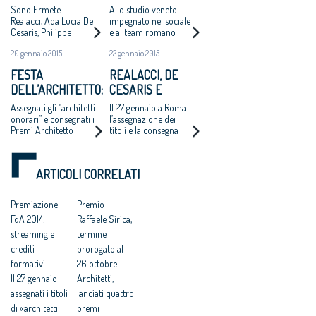
ONORARI 2014”
DELL’ANNO
Sono Ermete
Allo studio veneto
Realacci, Ada Lucia De
impegnato nel sociale
Cesaris, Philippe
e al team romano
Daverio. Martedì 27
pioniere
20 gennaio 2015
22 gennaio 2015
gennaio
dell’innovazione i
l’assegnazione dei
premi del Cna.
FESTA
REALACCI, DE
titoli e la consegna dei
Freyrie: in Italia
DELL’ARCHITETTO:
CESARIS E
Premi “Architetto
qualità diffusa non
italiano 2013”,
solo archistar e
PREMIAZIONE IL
DAVERIO
Assegnati gli “architetti
Il 27 gennaio a Roma
“Giovane talento
scandali
27 GENNAIO
ARCHITETTI
onorari” e consegnati i
l’assegnazione dei
dell’architettura 2013”,
Premi Architetto
titoli e la consegna
ONORARI 2014
“Raffaele Sirica 2014,
italiano 2014; Giovane
degli Premi del
Start up giovani
talento
CNAPPC
professionisti”
dell’architettura 2014;
ARTICOLI CORRELATI
Premio Raffaele Sirica
2014, Start up giovani
professionisti
Premiazione
Premio
FdA 2014:
Raffaele Sirica,
streaming e
termine
crediti
prorogato al
formativi
26 ottobre
Il 27 gennaio
Architetti,
assegnati i titoli
lanciati quattro
di «architetti
premi