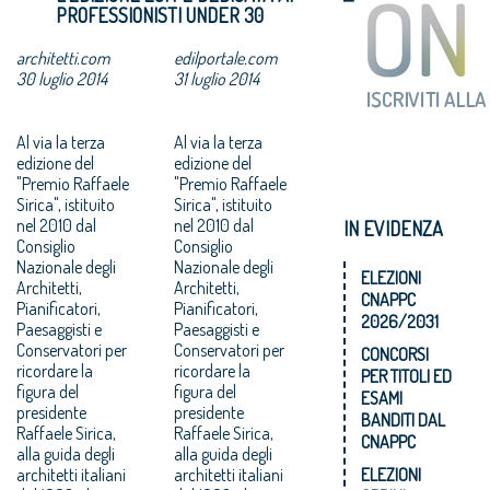
PROFESSIONISTI UNDER 30
architetti.com
edilportale.com
30 luglio 2014
31 luglio 2014
Al via la terza
Al via la terza
edizione del
edizione del
"Premio Raffaele
"Premio Raffaele
Sirica", istituito
Sirica", istituito
nel 2010 dal
nel 2010 dal
IN EVIDENZA
Consiglio
Consiglio
Nazionale degli
Nazionale degli
ELEZIONI
Architetti,
Architetti,
CNAPPC
Pianificatori,
Pianificatori,
2026/2031
Paesaggisti e
Paesaggisti e
Conservatori per
Conservatori per
CONCORSI
ricordare la
ricordare la
PER TITOLI ED
figura del
figura del
ESAMI
presidente
presidente
BANDITI DAL
Raffaele Sirica,
Raffaele Sirica,
CNAPPC
alla guida degli
alla guida degli
architetti italiani
architetti italiani
ELEZIONI