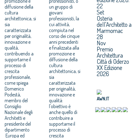
promozione e
professionisti, o
22
diffusione della
un gruppo di
Set
cultura
giovani
Osteria
architettonica, si
professionisti, la
dell'Architetto a
sia
cui attività,
Marmomac
caratterizzata
compiuta nel
28
per originalità,
corso dei cinque
innovazione e
anni precedenti
Nov
qualità,
e finalizzata alla
Premio
contribuendo a
promozione e
Architettura
supportarne il
diffusione della
Città di Oderzo
processo di
cultura
XX Edizione
crescita
architettonica, si
2026
professionale,
sia
come spiega
caratterizzata
Domenico
per originalità,
Podestà,
innovazione e
AWN.IT
membro del
qualità:
Consiglio
l'obiettivo è
Nazionale degli
anche quello di
Architetti e
contribuire a
presidente del
supportarne il
dipartimento
processo di
Europa ed
crescita