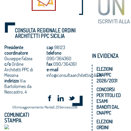
CONSULTA REGIONALE ORDINI
ARCHITETTI PPC SICILIA
Presidente
cap
98123
coordinatore
telefono
IN EVIDENZA
Giuseppe Falzea
090/364360
c/o
Ordine
fax
090/364361
ELEZIONI
Architetti PPC di
e-mail
CNAPPC
Messina
info@consultaarchitettisicilia.it
indirizzo
Via
2026/2031
Bartolomeo da
CONCORSI
Neocastro, 4
PER TITOLI ED
ESAMI
BANDITI DAL
Ultimo aggiornamento: Martedì, 23 Gennaio 2018
CNAPPC
COMUNICATI
STAMPA
ELEZIONI
ORDINI