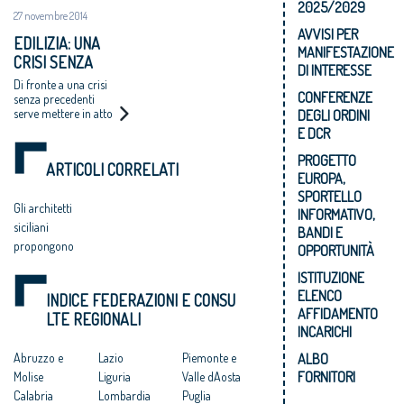
2025/2029
27 novembre 2014
AVVISI PER
EDILIZIA: UNA
MANIFESTAZIONE
CRISI SENZA
DI INTERESSE
PRECEDENTI
Di fronte a una crisi
CONFERENZE
senza precedenti
serve mettere in atto
DEGLI ORDINI
politiche ed iniziative
E DCR
altrettanto eccezionali
PROGETTO
ARTICOLI CORRELATI
EUROPA,
SPORTELLO
Gli architetti
INFORMATIVO,
siciliani
BANDI E
propongono
OPPORTUNITÀ
ISTITUZIONE
ELENCO
INDICE FEDERAZIONI E CONSU
AFFIDAMENTO
LTE REGIONALI
INCARICHI
ALBO
Abruzzo e
Lazio
Piemonte e
FORNITORI
Molise
Liguria
Valle dAosta
Calabria
Lombardia
Puglia