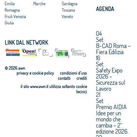
Emilia
Marche
Sardegna
AGENDA
Romagna
Toscana
Friuli Venezia
Veneto
Giulia
04
Set
LINK DAL NETWORK
B-CAD Roma –
Fiera Edilizia
16
Set
© 2026 awn
Safety Expo
privacy e cookie policy
condizioni d'uso
2026 -
contatti
crediti
Sicurezza sul
il sito www.awn.it utilizza soltanto cookie
Lavoro
tecnici
21
Set
Premio AIDIA
Idee per un
mondo che
cambia – 2^
edizione 2026.