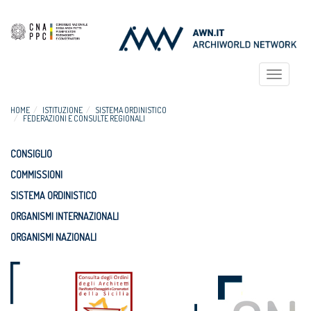
Toggle
navigat
HOME
ISTITUZIONE
SISTEMA ORDINISTICO
FEDERAZIONI E CONSULTE REGIONALI
CONSIGLIO
COMMISSIONI
SISTEMA ORDINISTICO
ORGANISMI INTERNAZIONALI
ORGANISMI NAZIONALI