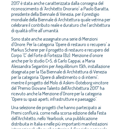
2017 è stata anche caratterizzata dalla consegna del
riconoscimento di 'Architetto Onorario' a Paolo Baratta,
presidente della Biennale di Venezia, per il prestigio
mondiale della Biennale di Architettura quale vetrina per
celebrare il contributo reale e duraturo che l'architettura
di qualità offre all'umanità.
Sono state anche assegnate una serie di Menzioni
d'Onore. Per la categoria 'Opere di restauro o recupero' a
Markus Scherer per il progetto di restauro e recupero del
Corpo 'C' del Forte di Fortezza (Bz). Menzione d'onore
anche per lo studio C+S, di Carlo Cappai, a Maria
Alessandra Segantini per Aequilibrium 15th, installazione
disegnata per la 15a Biennale di Architettura di Venezia
per la categoria 'Opere di allestimento o di interni';
mentre il progetto del Molo di Askim-Goteborg vincitore
del 'Premio Giovane Talento dell'Architettura 2017' ha
ricevuto anche la Menzione d'Onore per la categoria
'Opere su spazi aperti, infrastrutture e paesaggio'.
Una selezione dei progetti che hanno partecipato ai
Premi confluirà, come nella scorsa edizione della Festa
dell'Architetto, nello Yearbook, una pubblicazione
distribuita in Italia e nelle più importanti manifestazioni