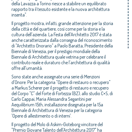
della Lavazza a Torino riesce a stabilire un equilibrato
rapporto tra il tessuto esistente e la nuova architettura
inserita".
Il progetto mostra, infatti, grande attenzione per la storia
della città e del quartiere, così come per la storia e la
cultura dell'azienda. La Festa dell'Architetto 2017 è stata
anche caratterizzata dalla consegna del riconoscimento
di "Architetto Onorario" a Paolo Baratta, Presidente della
Biennale di Venezia, per il prestigio mondiale della
Biennale di Architettura quale vetrina per celebrare il
contributo reale e duraturo che l'architettura di qualità
offre all'umanità.
Sono state anche assegnate una serie di Menzioni
d'Onore. Per la categoria "Opere di restauro o recupero"
a Markus Scherer per il progetto di restauro e recupero
del Corpo "C" del Forte di Fortezza (BZ); allo studio C+S, di
Carlo Cappai, Maria Alessandra Segantini per
Aequilibrium 15th, installazione disegnata per la 15a
Biennale di Architettura di Venezia per la categoria
'Opere di allestimento o di interni'.
Il progetto del Molo di Askim-Goteborg vincitore del
"Premio Giovane Talento dell'Architettura 2017" ha