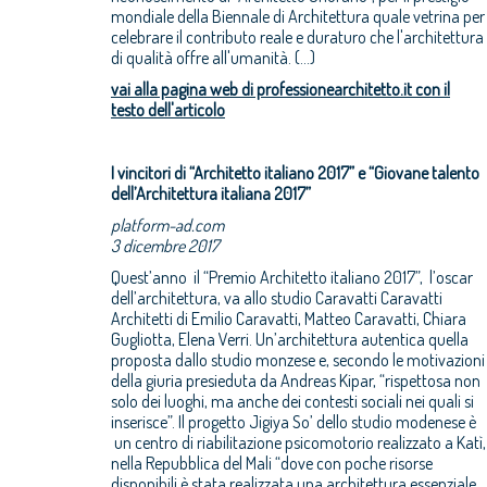
mondiale della Biennale di Architettura quale vetrina per
celebrare il contributo reale e duraturo che l'architettura
di qualità offre all'umanità. (...)
vai alla pagina web di professionearchitetto.it con il
testo dell'articolo
I vincitori di “Architetto italiano 2017” e “Giovane talento
dell’Architettura italiana 2017”
platform-ad.com
3 dicembre 2017
Quest’anno il “Premio Architetto italiano 2017”, l’oscar
dell’architettura, va allo studio Caravatti Caravatti
Architetti di Emilio Caravatti, Matteo Caravatti, Chiara
Gugliotta, Elena Verri. Un’architettura autentica quella
proposta dallo studio monzese e, secondo le motivazioni
della giuria presieduta da Andreas Kipar, “rispettosa non
solo dei luoghi, ma anche dei contesti sociali nei quali si
inserisce”. Il progetto Jigiya So’ dello studio modenese è
un centro di riabilitazione psicomotorio realizzato a Katì,
nella Repubblica del Mali “dove con poche risorse
disponibili è stata realizzata una architettura essenziale,