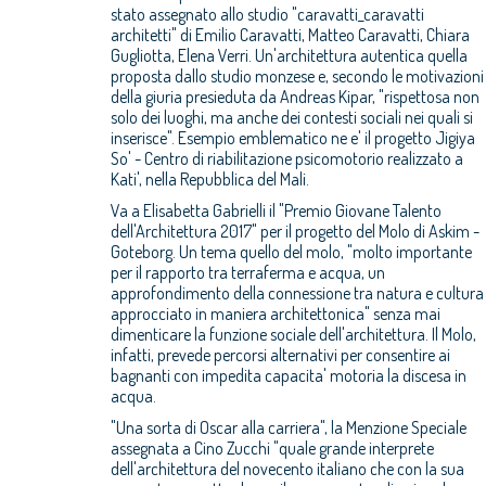
stato assegnato allo studio "caravatti_caravatti
architetti" di Emilio Caravatti, Matteo Caravatti, Chiara
Gugliotta, Elena Verri. Un'architettura autentica quella
proposta dallo studio monzese e, secondo le motivazioni
della giuria presieduta da Andreas Kipar, "rispettosa non
solo dei luoghi, ma anche dei contesti sociali nei quali si
inserisce". Esempio emblematico ne e' il progetto Jigiya
So' - Centro di riabilitazione psicomotorio realizzato a
Kati', nella Repubblica del Mali.
Va a Elisabetta Gabrielli il "Premio Giovane Talento
dell'Architettura 2017" per il progetto del Molo di Askim -
Goteborg. Un tema quello del molo, "molto importante
per il rapporto tra terraferma e acqua, un
approfondimento della connessione tra natura e cultura
approcciato in maniera architettonica" senza mai
dimenticare la funzione sociale dell'architettura. Il Molo,
infatti, prevede percorsi alternativi per consentire ai
bagnanti con impedita capacita' motoria la discesa in
acqua.
"Una sorta di Oscar alla carriera", la Menzione Speciale
assegnata a Cino Zucchi "quale grande interprete
dell'architettura del novecento italiano che con la sua