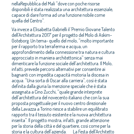
nellaRepubblica del Mali ''dove con poche risorse
disponibili è stata realizzata una architettura essenziale,
capace di dare forma ad una funzione nobile come
quella del Centro''.
Va invece a Elisabetta Gabrielli il 'Premio Giovane Talento
dell'Architettura 2017' per il progetto del Molo di Askim-
Goteborg .Un tema- quello del molo, ''molto importante
per il rapporto tra terraferma e acqua, un
approfondimento della connessione tra natura e cultura
approcciato in maniera architettonica'' senza mai
dimenticare la funzione sociale dell'architettura. Il Molo,
infatti, prevede percorsi alternativi per consentire ai
bagnanti con impedita capacità motoria la discesa in
acqua. ''Una sorta di Oscar alla carriera'', così è stata
definita dalla giuria la menzione speciale che è stata
assegnata a Cino Zucchi, ''quale grande interprete
dell'architettura del novecento italiano che con la sua
proposta progettuale per il nuovo centro direzionale
della Lavazza a Torino riesce a stabilire un equilibrato
rapporto tra il tessuto esistente e la nuova architettura
inserita''. Il progetto mostra, infatti, grande attenzione
per la storia della città e del quartiere, così come per la
storia e la cultura dell'azienda. La Festa dell'Architetto