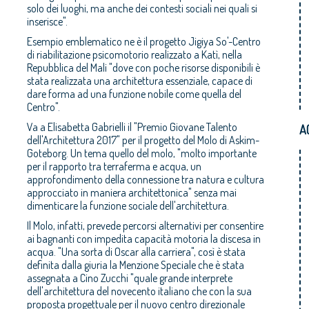
solo dei luoghi, ma anche dei contesti sociali nei quali si
inserisce".
Esempio emblematico ne è il progetto Jigiya So'-Centro
di riabilitazione psicomotorio realizzato a Katì, nella
Repubblica del Mali "dove con poche risorse disponibili è
stata realizzata una architettura essenziale, capace di
dare forma ad una funzione nobile come quella del
Centro".
Va a Elisabetta Gabrielli il "Premio Giovane Talento
A
dell'Architettura 2017" per il progetto del Molo di Askim-
Goteborg. Un tema quello del molo, "molto importante
per il rapporto tra terraferma e acqua, un
approfondimento della connessione tra natura e cultura
approcciato in maniera architettonica" senza mai
dimenticare la funzione sociale dell'architettura.
Il Molo, infatti, prevede percorsi alternativi per consentire
ai bagnanti con impedita capacità motoria la discesa in
acqua. "Una sorta di Oscar alla carriera", così è stata
definita dalla giuria la Menzione Speciale che è stata
assegnata a Cino Zucchi "quale grande interprete
dell'architettura del novecento italiano che con la sua
proposta progettuale per il nuovo centro direzionale