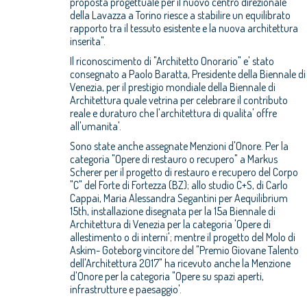
proposta progettuale per il nuovo centro direzionale
della Lavazza a Torino riesce a stabilire un equilibrato
rapporto tra il tessuto esistente e la nuova architettura
inserita".
Il riconoscimento di "Architetto Onorario" e' stato
consegnato a Paolo Baratta, Presidente della Biennale di
Venezia, per il prestigio mondiale della Biennale di
Architettura quale vetrina per celebrare il contributo
reale e duraturo che l'architettura di qualita' offre
all'umanita'.
Sono state anche assegnate Menzioni d'Onore. Per la
categoria "Opere di restauro o recupero" a Markus
Scherer per il progetto di restauro e recupero del Corpo
"C" del Forte di Fortezza (BZ); allo studio C+S, di Carlo
Cappai, Maria Alessandra Segantini per Aequilibrium
15th, installazione disegnata per la 15a Biennale di
Architettura di Venezia per la categoria 'Opere di
allestimento o di interni'; mentre il progetto del Molo di
Askim- Goteborg vincitore del "Premio Giovane Talento
dell'Architettura 2017" ha ricevuto anche la Menzione
d'Onore per la categoria "Opere su spazi aperti,
infrastrutture e paesaggio'.