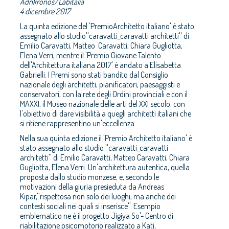
Adnkronos/Labitalia
4 dicembre 2017
La quinta edizione del 'PremioArchitetto italiano' è stato
assegnato allo studio''caravatti_caravatti architetti'' di
Emilio Caravatti, Matteo Caravatti, Chiara Gugliotta,
Elena Verri, mentre il 'Premio Giovane Talento
dell'Architettura italiana 2017' è andato a Elisabetta
Gabrielli. I Premi sono stati bandito dal Consiglio
nazionale degli architetti, pianificatori, paesaggisti e
conservatori, con la rete degli Ordini provinciali e con il
MAXXI, il Museo nazionale delle arti del XXI secolo, con
l'obiettivo di dare visibilità a quegli architetti italiani che
si ritiene rappresentino un'eccellenza.
Nella sua quinta edizione il 'Premio Architetto italiano' è
stato assegnato allo studio ''caravatti_caravatti
architetti'' di Emilio Caravatti, Matteo Caravatti, Chiara
Gugliotta, Elena Verri. Un'architettura autentica, quella
proposta dallo studio monzese, e, secondo le
motivazioni della giuria presieduta da Andreas
Kipar,''rispettosa non solo dei luoghi, ma anche dei
contesti sociali nei quali si inserisce''. Esempio
emblematico ne è il progetto Jigiya So'- Centro di
riabilitazione psicomotorio realizzato a Katì,