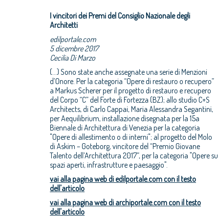
I vincitori dei Premi del Consiglio Nazionale degli
Architetti
edilportale.com
5 dicembre 2017
Cecilia Di Marzo
(...) Sono state anche assegnate una serie di Menzioni
d’Onore. Per la categoria “Opere di restauro o recupero”
a Markus Scherer per il progetto di restauro e recupero
del Corpo “C” del Forte di Fortezza (BZ); allo studio C+S
Architects, di Carlo Cappai, Maria Alessandra Segantini,
per Aequilibrium, installazione disegnata per la 15a
Biennale di Architettura di Venezia per la categoria
"Opere di allestimento o di interni"; al progetto del Molo
di Askim – Goteborg, vincitore del “Premio Giovane
Talento dell’Architettura 2017”, per la categoria "Opere su
spazi aperti, infrastrutture e paesaggio".
vai alla pagina web di edilportale.com con il testo
dell'articolo
vai alla pagina web di archiportale.com con il testo
dell'articolo