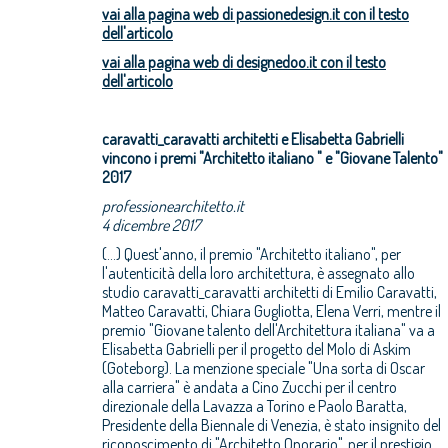
vai alla pagina web di passionedesign.it con il testo
dell'articolo
vai alla pagina web di designedoo.it con il testo
dell'articolo
caravatti_caravatti architetti e Elisabetta Gabrielli
vincono i premi "Architetto italiano " e "Giovane Talento"
2017
professionearchitetto.it
4 dicembre 2017
(...) Quest'anno, il premio "Architetto italiano", per
l'autenticità della loro architettura, è assegnato allo
studio caravatti_caravatti architetti di Emilio Caravatti,
Matteo Caravatti, Chiara Gugliotta, Elena Verri, mentre il
premio "Giovane talento dell'Architettura italiana" va a
Elisabetta Gabrielli per il progetto del Molo di Askim
(Goteborg). La menzione speciale "Una sorta di Oscar
alla carriera" è andata a Cino Zucchi per il centro
direzionale della Lavazza a Torino e Paolo Baratta,
Presidente della Biennale di Venezia, è stato insignito del
riconoscimento di "Architetto Onorario", per il prestigio