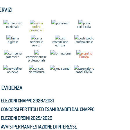
ERVIZI
albo unico
servizi
posta awn
posta
nazionale
ordini
certificata
provinciali
firma
carta
costi
costi studio
digitale
nazionale
costruzione
professionale
servizi
edilizia
compensi
formazione
progetto
parametri
convenzione rc
Europa
professionale
newsletter
concorsi
guida bandi
osservatorio
on news
piattaforma
bandi ONSAI
N EVIDENZA
ELEZIONI CNAPPC 2026/2031
CONCORSI PER TITOLI ED ESAMI BANDITI DAL CNAPPC
ELEZIONI ORDINI 2025/2029
AVVISI PER MANIFESTAZIONE DI INTERESSE