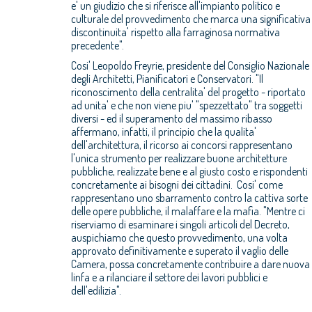
e' un giudizio che si riferisce all'impianto politico e
culturale del provvedimento che marca una significativa
discontinuita' rispetto alla farraginosa normativa
precedente".
Cosi' Leopoldo Freyrie, presidente del Consiglio Nazionale
degli Architetti, Pianificatori e Conservatori. "Il
riconoscimento della centralita' del progetto - riportato
ad unita' e che non viene piu' "spezzettato" tra soggetti
diversi - ed il superamento del massimo ribasso
affermano, infatti, il principio che la qualita'
dell'architettura, il ricorso ai concorsi rappresentano
l'unica strumento per realizzare buone architetture
pubbliche, realizzate bene e al giusto costo e rispondenti
concretamente ai bisogni dei cittadini. Cosi' come
rappresentano uno sbarramento contro la cattiva sorte
delle opere pubbliche, il malaffare e la mafia. "Mentre ci
riserviamo di esaminare i singoli articoli del Decreto,
auspichiamo che questo provvedimento, una volta
approvato definitivamente e superato il vaglio delle
Camera, possa concretamente contribuire a dare nuova
linfa e a rilanciare il settore dei lavori pubblici e
dell'edilizia".