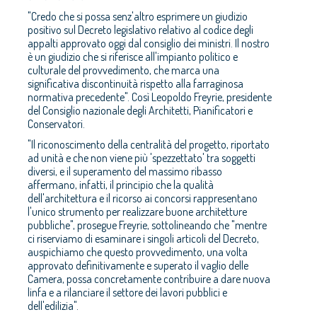
"Credo che si possa senz'altro esprimere un giudizio
positivo sul Decreto legislativo relativo al codice degli
appalti approvato oggi dal consiglio dei ministri. Il nostro
è un giudizio che si riferisce all'impianto politico e
culturale del provvedimento, che marca una
significativa discontinuità rispetto alla farraginosa
normativa precedente". Così Leopoldo Freyrie, presidente
del Consiglio nazionale degli Architetti, Pianificatori e
Conservatori.
"Il riconoscimento della centralità del progetto, riportato
ad unità e che non viene più 'spezzettato' tra soggetti
diversi, e il superamento del massimo ribasso
affermano, infatti, il principio che la qualità
dell'architettura e il ricorso ai concorsi rappresentano
l'unico strumento per realizzare buone architetture
pubbliche", prosegue Freyrie, sottolineando che "mentre
ci riserviamo di esaminare i singoli articoli del Decreto,
auspichiamo che questo provvedimento, una volta
approvato definitivamente e superato il vaglio delle
Camera, possa concretamente contribuire a dare nuova
linfa e a rilanciare il settore dei lavori pubblici e
dell'edilizia".