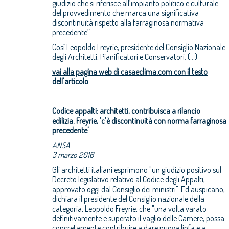
giudizio che si riferisce all’impianto politico e culturale
del provvedimento che marca una significativa
discontinuità rispetto alla farraginosa normativa
precedente”.
Così Leopoldo Freyrie, presidente del Consiglio Nazionale
degli Architetti, Pianificatori e Conservatori. (...)
vai alla pagina web di casaeclima.com con il testo
dell'articolo
Codice appalti: architetti, contribuisca a rilancio
edilizia. Freyrie, 'c'è discontinuità con norma farraginosa
precedente'
ANSA
3 marzo 2016
Gli architetti italiani esprimono "un giudizio positivo sul
Decreto legislativo relativo al Codice degli Appalti,
approvato oggi dal Consiglio dei ministri". Ed auspicano,
dichiara il presidente del Consiglio nazionale della
categoria, Leopoldo Freyrie, che "una volta varato
definitivamente e superato il vaglio delle Camere, possa
concretamente contribuire a dare nuova linfa e a