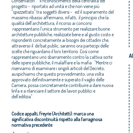
Conservatori. "Il riconoscimento della centralità del
progetto - riportato ad unità e che non viene più
"spezzettato" tra soggetti diversi - ed il superamento del
massimo ribasso affermano, infatti, il principio che la
qualità dell'architettura, il ricorso ai concorsi
rappresentano l'unica strumento per realizzare buone
architetture pubbliche, realizzate bene e al giusto costo e
rispondenti concretamente ai bisogni dei cittadini che,
attraverso il de'bat public, saranno ora partecipi delle
scelte che riguardano il loro territorio. Così come
A
rappresentano uno sbarramento contro la cattiva sorte
delle opere pubbliche, il malaffare e la mafia "Mentre ci
riserviamo di esaminare i singoli articoli del Decreto,
auspichiamo che questo provvedimento, una volta
approvato definitivamente e superato il vaglio delle
Camera, possa concretamente contribuire a dare nuova
linfa e a rilanciare il settore dei lavori pubblici e
dell'edilizia".
Codice appalti, Freyrie (Architetti): marca una
significativa discontinuità rispetto alla farraginosa
normativa precedente