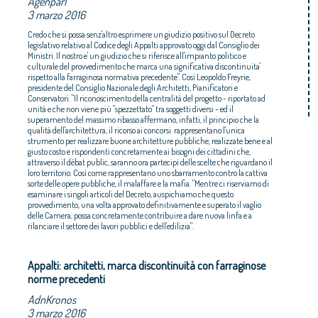
Agenparl
3 marzo 2016
Credo che si possa senz'altro esprimere un giudizio positivo sul Decreto
legislativo relativo al Codice degli Appalti approvato oggi dal Consiglio dei
Ministri. Il nostro e' un giudizio che si riferisce all'impianto politico e
culturale del provvedimento che marca una significativa discontinuita'
rispetto alla farraginosa normativa precedente". Così Leopoldo Freyrie,
presidente del Consiglio Nazionale degli Architetti, Pianificatori e
Conservatori. "Il riconoscimento della centralità del progetto - riportato ad
unità e che non viene più "spezzettato" tra soggetti diversi - ed il
superamento del massimo ribasso affermano, infatti, il principio che la
qualità dell'architettura, il ricorso ai concorsi rappresentano l'unica
strumento per realizzare buone architetture pubbliche, realizzate bene e al
giusto costo e rispondenti concretamente ai bisogni dei cittadini che,
attraverso il débat public, saranno ora partecipi delle scelte che riguardano il
loro territorio. Così come rappresentano uno sbarramento contro la cattiva
sorte delle opere pubbliche, il malaffare e la mafia. "Mentre ci riserviamo di
esaminare i singoli articoli del Decreto, auspichiamo che questo
provvedimento, una volta approvato definitivamente e superato il vaglio
delle Camera, possa concretamente contribuire a dare nuova linfa e a
rilanciare il settore dei lavori pubblici e dell'edilizia".
Appalti: architetti, marca discontinuità con farraginose
norme precedenti
AdnKronos
3 marzo 2016