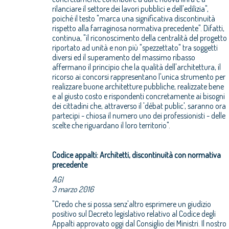
rilanciare il settore dei lavori pubblici e dell'edilizia",
poiché il testo "marca una significativa discontinuità
rispetto alla farraginosa normativa precedente". Difatti,
continua, "il riconoscimento della centralità del progetto
riportato ad unità e non più "spezzettato" tra soggetti
diversi ed il superamento del massimo ribasso
affermano il principio che la qualità dell'architettura, il
ricorso ai concorsi rappresentano l'unica strumento per
realizzare buone architetture pubbliche, realizzate bene
e al giusto costo e rispondenti concretamente ai bisogni
dei cittadini che, attraverso il 'débat public', saranno ora
partecipi - chiosa il numero uno dei professionisti - delle
scelte che riguardano il loro territorio".
Codice appalti: Architetti, discontinuità con normativa
precedente
AGI
3 marzo 2016
"Credo che si possa senz'altro esprimere un giudizio
positivo sul Decreto legislativo relativo al Codice degli
Appalti approvato oggi dal Consiglio dei Ministri. Il nostro