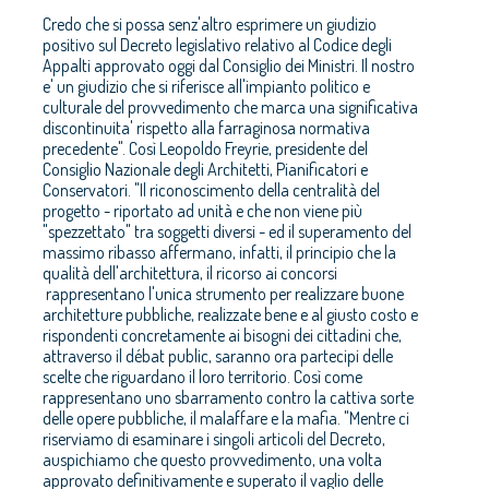
Credo che si possa senz'altro esprimere un giudizio
positivo sul Decreto legislativo relativo al Codice degli
Appalti approvato oggi dal Consiglio dei Ministri. Il nostro
e' un giudizio che si riferisce all'impianto politico e
culturale del provvedimento che marca una significativa
discontinuita' rispetto alla farraginosa normativa
precedente". Così Leopoldo Freyrie, presidente del
Consiglio Nazionale degli Architetti, Pianificatori e
Conservatori. "Il riconoscimento della centralità del
progetto - riportato ad unità e che non viene più
"spezzettato" tra soggetti diversi - ed il superamento del
massimo ribasso affermano, infatti, il principio che la
qualità dell'architettura, il ricorso ai concorsi
rappresentano l'unica strumento per realizzare buone
architetture pubbliche, realizzate bene e al giusto costo e
rispondenti concretamente ai bisogni dei cittadini che,
attraverso il débat public, saranno ora partecipi delle
scelte che riguardano il loro territorio. Così come
rappresentano uno sbarramento contro la cattiva sorte
delle opere pubbliche, il malaffare e la mafia. "Mentre ci
riserviamo di esaminare i singoli articoli del Decreto,
auspichiamo che questo provvedimento, una volta
approvato definitivamente e superato il vaglio delle