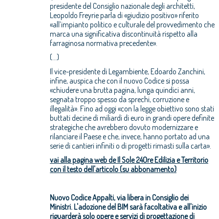
presidente del Consiglio nazionale degli architetti,
Leopoldo Freyrie parla di «giudizio positivo» riferito
«all’impianto politico e culturale del provvedimento che
marca una significativa discontinuità rispetto alla
farraginosa normativa precedente».
(...)
Il vice-presidente di Legambiente, Edoardo Zanchini,
infine, auspica che con il nuovo Codice si possa
«chiudere una brutta pagina, lunga quindici anni,
segnata troppo spesso da sprechi, corruzione e
illegalità». Fino ad oggi «con la legge obiettivo sono stati
buttati decine di miliardi di euro in grandi opere definite
strategiche che avrebbero dovuto modernizzare e
rilanciare il Paese e che, invece, hanno portato ad una
serie di cantieri infiniti o di progetti rimasti sulla carta».
vai alla pagina web de Il Sole 24Ore Edilizia e Territorio
con il testo dell'articolo (su abbonamento)
Nuovo Codice Appalti, via libera in Consiglio dei
Ministri. L'adozione del BIM sarà facoltativa e all'inizio
riguarderà solo opere e servizi di progettazione di