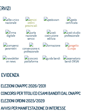
ERVIZI
albo unico
servizi
posta awn
posta
nazionale
ordini
certificata
provinciali
firma
carta
costi
costi studio
digitale
nazionale
costruzione
professionale
servizi
edilizia
compensi
formazione
progetto
parametri
convenzione rc
Europa
professionale
newsletter
concorsi
guida bandi
osservatorio
on news
piattaforma
bandi ONSAI
N EVIDENZA
ELEZIONI CNAPPC 2026/2031
CONCORSI PER TITOLI ED ESAMI BANDITI DAL CNAPPC
ELEZIONI ORDINI 2025/2029
AVVISI PER MANIFESTAZIONE DI INTERESSE