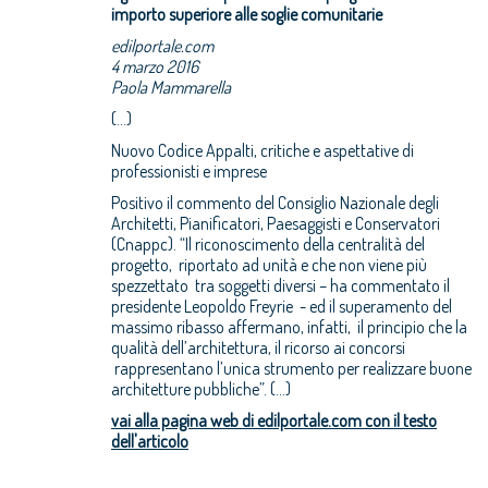
importo superiore alle soglie comunitarie
edilportale.com
4 marzo 2016
Paola Mammarella
(...)
Nuovo Codice Appalti, critiche e aspettative di
professionisti e imprese
Positivo il commento del Consiglio Nazionale degli
Architetti, Pianificatori, Paesaggisti e Conservatori
(Cnappc). “Il riconoscimento della centralità del
progetto, riportato ad unità e che non viene più
spezzettato tra soggetti diversi – ha commentato il
presidente Leopoldo Freyrie - ed il superamento del
massimo ribasso affermano, infatti, il principio che la
qualità dell’architettura, il ricorso ai concorsi
rappresentano l’unica strumento per realizzare buone
architetture pubbliche”. (...)
vai alla pagina web di edilportale.com con il testo
dell'articolo