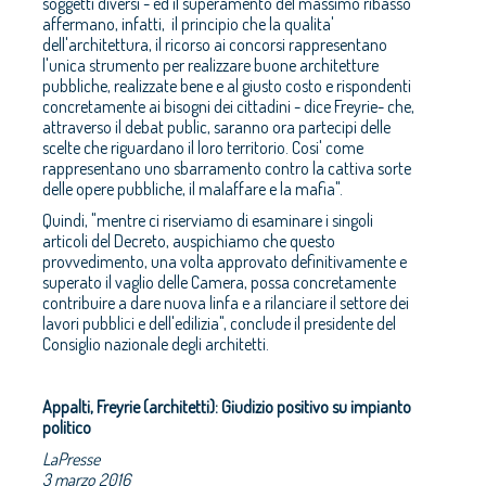
soggetti diversi - ed il superamento del massimo ribasso
affermano, infatti, il principio che la qualita'
dell'architettura, il ricorso ai concorsi rappresentano
l'unica strumento per realizzare buone architetture
pubbliche, realizzate bene e al giusto costo e rispondenti
concretamente ai bisogni dei cittadini - dice Freyrie- che,
attraverso il debat public, saranno ora partecipi delle
scelte che riguardano il loro territorio. Cosi' come
rappresentano uno sbarramento contro la cattiva sorte
delle opere pubbliche, il malaffare e la mafia".
Quindi, "mentre ci riserviamo di esaminare i singoli
articoli del Decreto, auspichiamo che questo
provvedimento, una volta approvato definitivamente e
superato il vaglio delle Camera, possa concretamente
contribuire a dare nuova linfa e a rilanciare il settore dei
lavori pubblici e dell'edilizia", conclude il presidente del
Consiglio nazionale degli architetti.
Appalti, Freyrie (architetti): Giudizio positivo su impianto
politico
LaPresse
3 marzo 2016