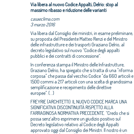
Via libera al nuovo Codice Appalti, Delrio: stop al
massimo ribasso e riduzione delle varianti
casaeclima.com
3 marzo 2016
Via libera dal Consiglio dei ministri, in esame preliminare,
su proposta del Presidente Matteo Renzi e del Ministro
delle infrastrutture e dei trasporti Graziano Delrio, al
decreto legislativo sul nuovo “Codice degli appalti
pubblici e dei contratti di concessione”.
In conferenza stampa il Ministro delle Infrastrutture,
Graziano Delrio, ha spiegato che si tratta di una "riforma
corposa" che passa dal vecchio Codice "da 660 articoli e
1500 commi a 217 articoli con una scelta di grandissima
semplificazione e recepimento delle direttive
europee". (...)
FREYRIE (ARCHITETTI): IL NUOVO CODICE MARCA UNA
SIGNIFICATIVA DISCONTINUITÀ RISPETTO ALLA
FARRAGINOSA NORMATIVA PRECEDENTE. “Credo che si
possa senz’altro esprimere un giudizio positivo sul
Decreto legislativo relativo al Codice degli Appalti
approvato oggi dal Consiglio dei Ministri. Il nostro è un