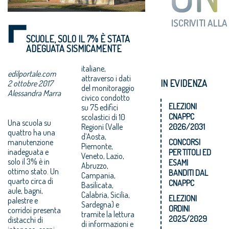
SCUOLE, SOLO IL 7% È STATA
ADEGUATA SISMICAMENTE
italiane,
edilportale.com
attraverso i dati
IN EVIDENZA
2 ottobre 2017
del monitoraggio
Alessandra Marra
civico condotto
ELEZIONI
su 75 edifici
CNAPPC
scolastici di 10
Una scuola su
Regioni (Valle
2026/2031
quattro ha una
d’Aosta,
manutenzione
CONCORSI
Piemonte,
inadeguata e
PER TITOLI ED
Veneto, Lazio,
solo il 3% è in
ESAMI
Abruzzo,
ottimo stato. Un
BANDITI DAL
Campania,
quarto circa di
CNAPPC
Basilicata,
aule, bagni,
Calabria, Sicilia,
ELEZIONI
palestre e
Sardegna) e
ORDINI
corridoi presenta
tramite la lettura
2025/2029
distacchi di
di informazioni e