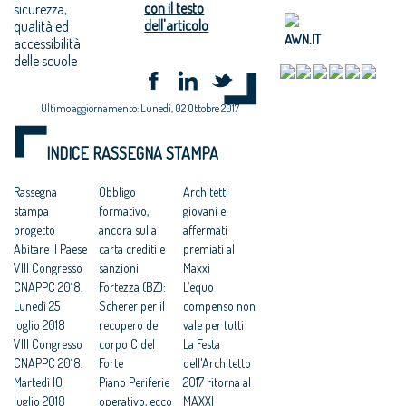
con il testo
sicurezza,
dell'articolo
qualità ed
AWN.IT
accessibilità
delle scuole
Ultimo aggiornamento: Lunedì, 02 Ottobre 2017
INDICE RASSEGNA STAMPA
Rassegna
Obbligo
Architetti
stampa
formativo,
giovani e
progetto
ancora sulla
affermati
Abitare il Paese
carta crediti e
premiati al
VIII Congresso
sanzioni
Maxxi
CNAPPC 2018.
Fortezza (BZ):
L’equo
Lunedì 25
Scherer per il
compenso non
luglio 2018
recupero del
vale per tutti
VIII Congresso
corpo C del
La Festa
CNAPPC 2018.
Forte
dell'Architetto
Martedì 10
Piano Periferie
2017 ritorna al
luglio 2018
operativo, ecco
MAXXI