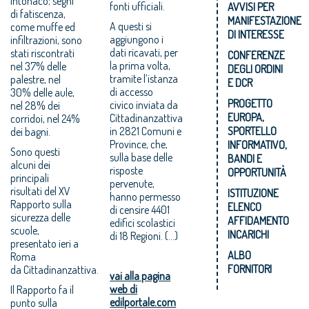
intonaco; segni
fonti ufficiali.
AVVISI PER
di fatiscenza,
MANIFESTAZIONE
A questi si
come muffe ed
DI INTERESSE
aggiungono i
infiltrazioni, sono
dati ricavati, per
stati riscontrati
CONFERENZE
la prima volta,
nel 37% delle
DEGLI ORDINI
tramite l’istanza
palestre, nel
E DCR
di accesso
30% delle aule,
PROGETTO
civico inviata da
nel 28% dei
EUROPA,
Cittadinanzattiva
corridoi, nel 24%
in 2821 Comuni e
SPORTELLO
dei bagni.
Province, che,
INFORMATIVO,
Sono questi
sulla base delle
BANDI E
alcuni dei
risposte
OPPORTUNITÀ
principali
pervenute,
risultati del XV
ISTITUZIONE
hanno permesso
Rapporto sulla
ELENCO
di censire 4401
sicurezza delle
AFFIDAMENTO
edifici scolastici
scuole,
INCARICHI
di 18 Regioni. (...)
presentato ieri a
ALBO
Roma
FORNITORI
da Cittadinanzattiva.
vai alla pagina
web di
Il Rapporto fa il
edilportale.com
punto sulla