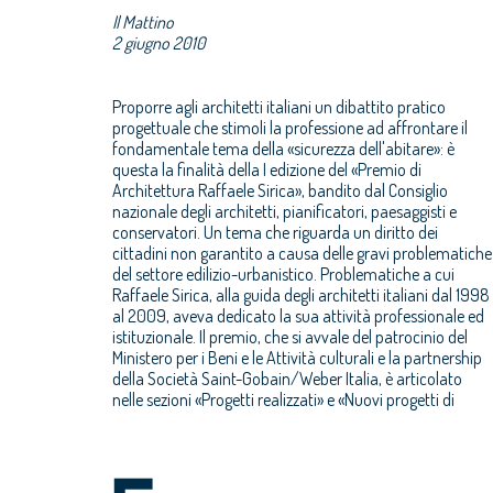
Il Mattino
2 giugno 2010
Proporre agli architetti italiani un dibattito pratico
integrale è reperibile sui siti: www.premiosirica.it e
progettuale che stimoli la professione ad affrontare il
fondamentale tema della «sicurezza dell'abitare»: è
questa la finalità della I edizione del «Premio di
Architettura Raffaele Sirica», bandito dal Consiglio
nazionale degli architetti, pianificatori, paesaggisti e
conservatori. Un tema che riguarda un diritto dei
cittadini non garantito a causa delle gravi problematiche
del settore edilizio-urbanistico. Problematiche a cui
Raffaele Sirica, alla guida degli architetti italiani dal 1998
al 2009, aveva dedicato la sua attività professionale ed
istituzionale. Il premio, che si avvale del patrocinio del
Ministero per i Beni e le Attività culturali e la partnership
della Società Saint-Gobain/Weber Italia, è articolato
nelle sezioni «Progetti realizzati» e «Nuovi progetti di