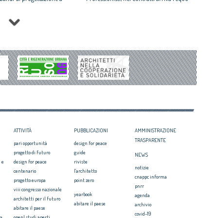
compenso
 rispettosa dello studio
Equo compenso allargato a tutti i
tti il Premio architetto
professionisti
Periferie, la nuova identità di 10 aree
Architetto italiano e
degradate
 2017
Architetti: 'Comune e Consiglio di Stato,
il CNAPPC ricorre alla
svilito interesse pubblico'
ei Diritti dell’Uomo
itetti, focus su
zazione e innovazione
ATTIVITÀ
PUBBLICAZIONI
AMMINISTRAZIONE
TRASPARENTE
pari opportunità
design for peace
progetto di futuro
guide
NEWS
 e
design for peace
riviste
notizie
centenario
l'architetto
cnappc informa
progetto europa
point zero
pnrr
viii congresso nazionale
yearbook
agenda
architetti per il futuro
abitare il paese
archivio
abitare il paese
covid-19
ia
open! studi aperti