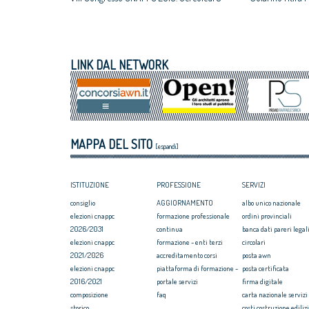
luglio 2018
un euro
VIII Congresso CNAPPC 2018. Mercoledì 4
All'architettura
luglio 2018
caravatti_carava
VIII Congresso CNAPPC 2018. Lunedì 2
italiano
LINK DAL NETWORK
luglio 2018
Assegnati premi 
VIII Congresso CNAPPC 2018. Domenica 1
Giovane talento
luglio 2018
Equo compenso, 
Corte Europea d
Professioni: arch
MAPPA DEL SITO
internazionaliz
[espandi]
ISTITUZIONE
PROFESSIONE
SERVIZI
consiglio
AGGIORNAMENTO
albo unico nazionale
elezioni cnappc
formazione professionale
ordini provinciali
2026/2031
continua
banca dati pareri legali
elezioni cnappc
formazione - enti terzi
circolari
2021/2026
accreditamento corsi
posta awn
elezioni cnappc
piattaforma di formazione -
posta certificata
2016/2021
portale servizi
firma digitale
composizione
faq
carta nazionale servizi
storico
costi costruzione ediliz