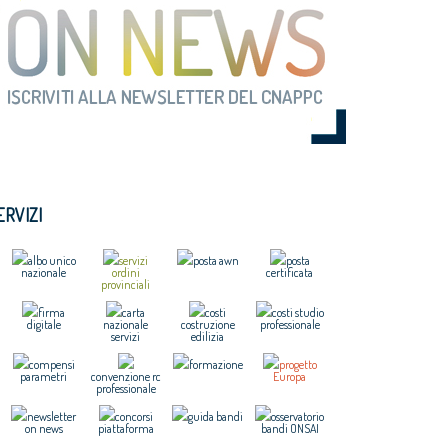
ERVIZI
albo unico
servizi
posta awn
posta
nazionale
ordini
certificata
provinciali
firma
carta
costi
costi studio
digitale
nazionale
costruzione
professionale
servizi
edilizia
compensi
formazione
progetto
parametri
convenzione rc
Europa
professionale
newsletter
concorsi
guida bandi
osservatorio
on news
piattaforma
bandi ONSAI