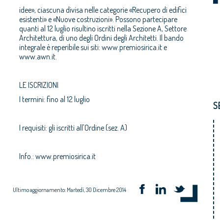
idee», ciascuna divisa nelle categorie «Recupero di edifici
esistenti» e «Nuove costruzioni». Possono partecipare
quanti al 12 luglio risultino iscritti nella Sezione A, Settore
Architettura, di uno degli Ordini degli Architetti. Il bando
www.awn.it.
LE ISCRIZIONI
I termini: fino al 12 luglio
S
I requisiti: gli iscritti all'Ordine (sez. A)
Info.: www.premiosirica.it
Ultimo aggiornamento: Martedì, 30 Dicembre 2014