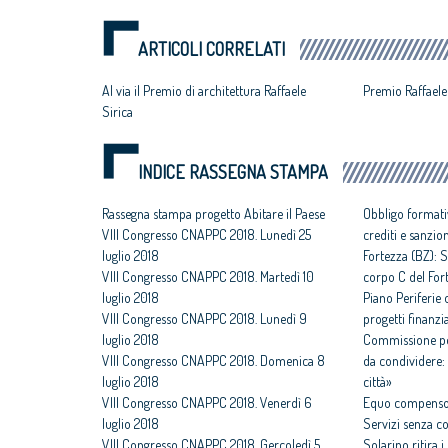
ARTICOLI CORRELATI
Al via il Premio di architettura Raffaele
Premio Raffaele
Sirica
INDICE RASSEGNA STAMPA
Rassegna stampa progetto Abitare il Paese
Obbligo formati
VIII Congresso CNAPPC 2018. Lunedì 25
crediti e sanzio
luglio 2018
Fortezza (BZ): S
VIII Congresso CNAPPC 2018. Martedì 10
corpo C del For
luglio 2018
Piano Periferie o
VIII Congresso CNAPPC 2018. Lunedì 9
progetti finanzia
luglio 2018
Commissione per
VIII Congresso CNAPPC 2018. Domenica 8
da condividere: 
luglio 2018
città»
VIII Congresso CNAPPC 2018. Venerdì 6
Equo compenso,
luglio 2018
Servizi senza c
VIII Congresso CNAPPC 2018. Gercoledì 5
Solarino ritira 