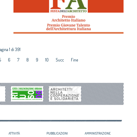
agina 1 di 391
5
6
7
8
9
10
Succ
Fine
ATTIVITÀ
PUBBLICAZIONI
AMMINISTRAZIONE