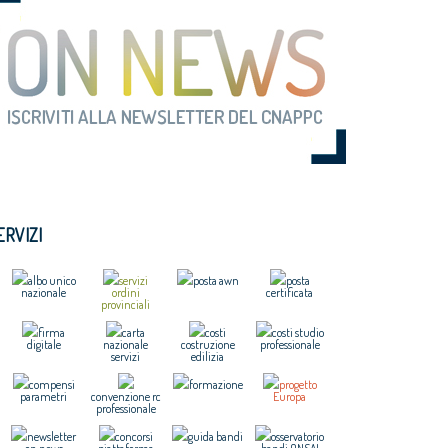
ERVIZI
albo unico
servizi
posta awn
posta
nazionale
ordini
certificata
provinciali
firma
carta
costi
costi studio
digitale
nazionale
costruzione
professionale
servizi
edilizia
compensi
formazione
progetto
parametri
convenzione rc
Europa
professionale
newsletter
concorsi
guida bandi
osservatorio