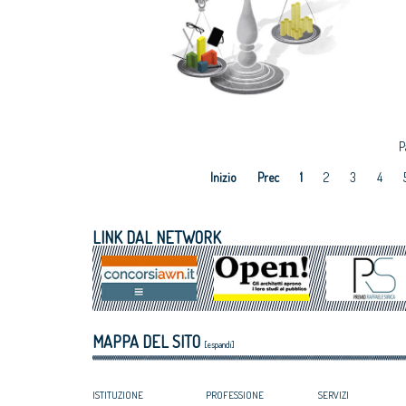
P
Inizio
Prec
1
2
3
4
LINK DAL NETWORK
MAPPA DEL SITO
[espandi]
ISTITUZIONE
PROFESSIONE
SERVIZI