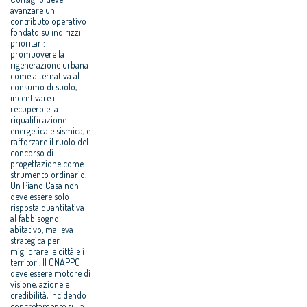
avanzare un
contributo operativo
fondato su indirizzi
prioritari:
promuovere la
rigenerazione urbana
come alternativa al
consumo di suolo,
incentivare il
recupero e la
riqualificazione
energetica e sismica, e
rafforzare il ruolo del
concorso di
progettazione come
strumento ordinario.
Un Piano Casa non
deve essere solo
risposta quantitativa
al fabbisogno
abitativo, ma leva
strategica per
migliorare le città e i
territori. Il CNAPPC
deve essere motore di
visione, azione e
credibilità, incidendo
concretamente sulla