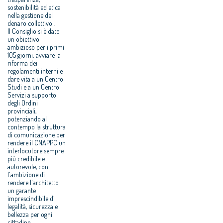
sostenibilità ed etica
nella gestione del
denaro collettivo".
Il Consiglio si è dato
un obiettivo
ambizioso per i primi
105 giorni: avviare la
riforma dei
regolamenti interni e
dare vita a un Centro
Studi e a un Centro
Servizi a supporto
degli Ordini
provinciali,
potenziando al
contempo la struttura
di comunicazione per
rendere il CNAPPC un
interlocutore sempre
più credibile e
autorevole, con
l'ambizione di
rendere l'architetto
un garante
imprescindibile di
legalità, sicurezza e
bellezza per ogni
cittadino.