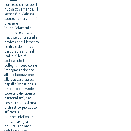
concetto chiave per la
nuova governance: "Il
lavoro è iniziato da
subito, con la volontà
di essere
immediatamente
operativi e di dare
risposte concrete alla
professione. Elemento
centrale del nuovo
percorso è anche il
'patto di lealtà'
sottoscritto tra
colleghi, inteso come
impegno reciproco
alla collaborazione,
alla trasparenza e al
rispetto istituzionale.
Un patto che vuole
superare divisioni e
personalismi, per
costruire un sistema
ordinistico più coeso,
efficace e
rappresentativo. In
questa 'lavagna
politica' abbiamo
voluto portare anche