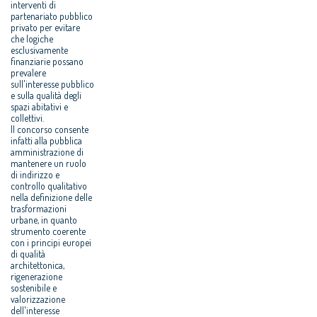
interventi di
partenariato pubblico
privato per evitare
che logiche
esclusivamente
finanziarie possano
prevalere
sull'interesse pubblico
e sulla qualità degli
spazi abitativi e
collettivi.
Il concorso consente
infatti alla pubblica
amministrazione di
mantenere un ruolo
di indirizzo e
controllo qualitativo
nella definizione delle
trasformazioni
urbane, in quanto
strumento coerente
con i principi europei
di qualità
architettonica,
rigenerazione
sostenibile e
valorizzazione
dell'interesse