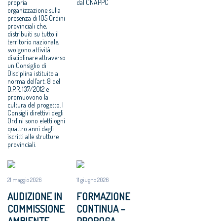
propria
dal CNAPPC
organizzazione sulla
presenza di 105 Ordini
provinciali che,
distribuiti su tutto il
territorio nazionale,
svolgono attività
disciplinare attraverso
un Consiglio di
Disciplina istituito a
norma dell’art. 8 del
D.P.R. 137/2012 e
promuovono la
cultura del progetto. I
Consigli direttivi degli
Ordini sono eletti ogni
quattro anni dagli
iscritti alle strutture
provinciali.
21 maggio 2026
11 giugno 2026
AUDIZIONE IN
FORMAZIONE
COMMISSIONE
CONTINUA –
AMBIENTE
PROROGA