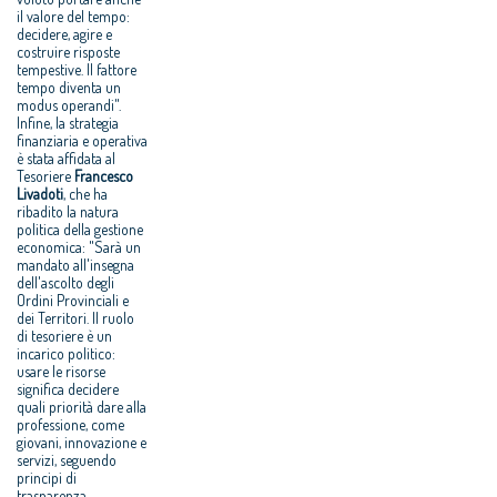
il valore del tempo:
decidere, agire e
costruire risposte
tempestive. Il fattore
tempo diventa un
modus operandi".
Infine, la strategia
finanziaria e operativa
è stata affidata al
Tesoriere
Francesco
Livadoti
, che ha
ribadito la natura
politica della gestione
economica: "Sarà un
mandato all'insegna
dell'ascolto degli
Ordini Provinciali e
dei Territori. Il ruolo
di tesoriere è un
incarico politico:
usare le risorse
significa decidere
quali priorità dare alla
professione, come
giovani, innovazione e
servizi, seguendo
principi di
trasparenza,