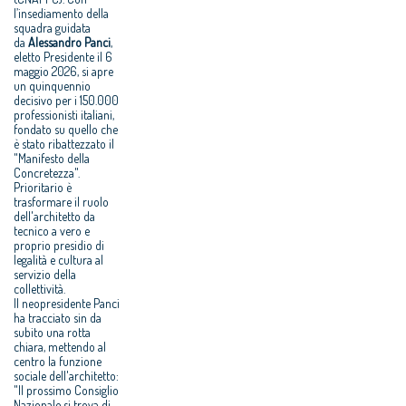
l’insediamento della
squadra guidata
da
Alessandro Panci
,
eletto Presidente il 6
maggio 2026, si apre
un quinquennio
decisivo per i 150.000
professionisti italiani,
fondato su quello che
è stato ribattezzato il
"Manifesto della
Concretezza".
Prioritario è
trasformare il ruolo
dell'architetto da
tecnico a vero e
proprio presidio di
legalità e cultura al
servizio della
collettività.
Il neopresidente Panci
ha tracciato sin da
subito una rotta
chiara, mettendo al
centro la funzione
sociale dell'architetto:
"Il prossimo Consiglio
Nazionale si trova di