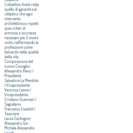
L'obiettivo finale resta
quello di garantire al
cittadino che ogni
intervento
architettonico rispetti
quei criteri di
armonia e sicurezza
necessari per il vivere
civile, riaffermando la
professione come
baluardo della qualità
della vita.
Composizione del
nuovo Consiglio:
Alessandro Panci |
Presidente
Salvatore La Mendola
| Vicepresidente
Veronica Leone |
Vicepresidente
Cristiano Guernieri |
Segretario
Francesco Livadoti |
Tesoriere
Laura Carbognin
Alessandro Izzi
Michela Alessandra
Locati