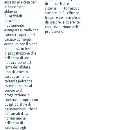
accesso alla casa per
di costruire un
le fasce meno
sistema formativo
abbienti.
sempre più efficace,
Gli architetti
trasparente, semplice
dovranno
da gestire e coerente
nuovamente
con l’evoluzione della
assurgere al ruolo che
professione.
hanno ricoperto nel
passato come già
accaduto con il piano
Fanfani sia in termini
di progettazione che
nell’ottica di una
nuova visione del
tema dell'abitare.
Uno strumento
particolarmente
calzante potrebbe
essere il ricorso al
concorso di
progettazione in
coerenza proprio con
quegli obiettivi di
rigenerazione urbana
richiamati dalla
norma, anche
nell’ottica di
valorizzare gli