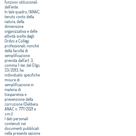
funzioni istituzionali
dell’ente.
In tale quadro, l’ANAC,
tenuto conto della
natura, della
dimensione
organizzativa e delle
attività svolte dagli
Ordini e Collegi
professionali, nonché
della facoltà di
semplificazione
prevista dall’art. 3,
comma 1-ter, del D.lgs.
33/2013, ha
individuato specifiche
misure di
semplificazione in
materia di
trasparenza e
prevenzione della
corruzione (Delibera
ANAC n. 777/2021 e
s.m.i).
I dati personali
contenuti nei
documenti pubblicati
nella presente sezione