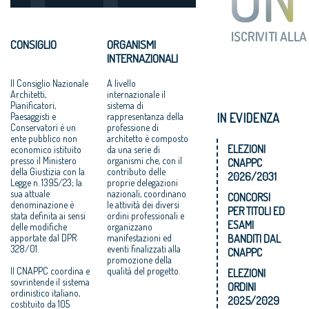
CONSIGLIO
ORGANISMI
INTERNAZIONALI
Il Consiglio Nazionale
A livello
Architetti,
internazionale il
Pianificatori,
sistema di
IN EVIDENZA
Paesaggisti e
rappresentanza della
Conservatori è un
professione di
ente pubblico non
architetto è composto
ELEZIONI
economico istituito
da una serie di
presso il Ministero
organismi che, con il
CNAPPC
della Giustizia con la
contributo delle
2026/2031
Legge n. 1395/23; la
proprie delegazioni
sua attuale
nazionali, coordinano
CONCORSI
denominazione è
le attività dei diversi
PER TITOLI ED
stata definita ai sensi
ordini professionali e
ESAMI
delle modifiche
organizzano
BANDITI DAL
apportate dal DPR
manifestazioni ed
328/01.
eventi finalizzati alla
CNAPPC
promozione della
Il CNAPPC coordina e
qualità del progetto.
ELEZIONI
sovrintende il sistema
ORDINI
ordinistico italiano,
2025/2029
costituito da 105