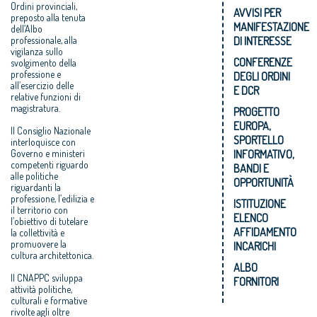
Ordini provinciali,
AVVISI PER
preposto alla tenuta
MANIFESTAZIONE
dell’Albo
DI INTERESSE
professionale, alla
vigilanza sullo
CONFERENZE
svolgimento della
professione e
DEGLI ORDINI
all’esercizio delle
E DCR
relative funzioni di
magistratura.
PROGETTO
EUROPA,
Il Consiglio Nazionale
SPORTELLO
interloquisce con
INFORMATIVO,
Governo e ministeri
competenti riguardo
BANDI E
alle politiche
OPPORTUNITÀ
riguardanti la
professione, l’edilizia e
ISTITUZIONE
il territorio con
ELENCO
l’obiettivo di tutelare
AFFIDAMENTO
la collettività e
promuovere la
INCARICHI
cultura architettonica.
ALBO
Il CNAPPC sviluppa
FORNITORI
attività politiche,
culturali e formative
rivolte agli oltre