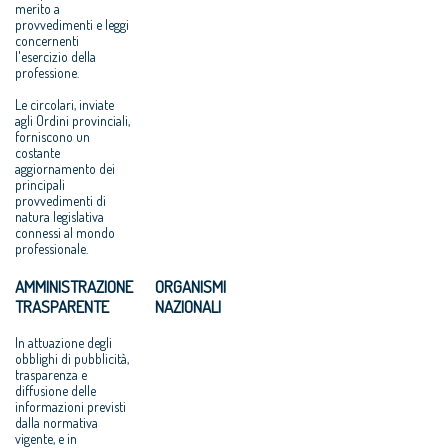
merito a
provvedimenti e leggi
concernenti
l'esercizio della
professione.
Le circolari, inviate
agli Ordini provinciali,
forniscono un
costante
aggiornamento dei
principali
provvedimenti di
natura legislativa
connessi al mondo
professionale.
AMMINISTRAZIONE
ORGANISMI
TRASPARENTE
NAZIONALI
In attuazione degli
obblighi di pubblicità,
trasparenza e
diffusione delle
informazioni previsti
dalla normativa
vigente, e in