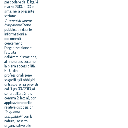
particolare dal D.lgs. 14
marzo 2013, n. 33 e
s.m.i., nella presente
sezione
“Amministrazione
trasparente”
sono
pubblicati i dati, le
informazioni e i
documenti
concernenti
l’organizzazione e
l’attività
dell’Amministrazione,
al fine di assicurarne
la piena accessibilità.
Gli Ordini
professionali sono
soggetti agli obblighi
di trasparenza previsti
dal D.lgs. 33/2013, ai
sensi dell’art. 2-bis,
comma 2, lett. a), con
applicazione delle
relative disposizioni
“in quanto
compatibili”
con la
natura, l’assetto
organizzativo e le