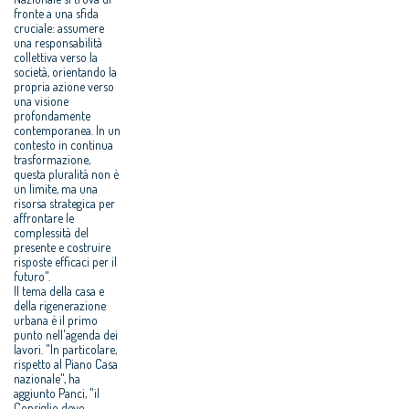
fronte a una sfida
cruciale: assumere
una responsabilità
collettiva verso la
società, orientando la
propria azione verso
una visione
profondamente
contemporanea. In un
contesto in continua
trasformazione,
questa pluralità non è
un limite, ma una
risorsa strategica per
affrontare le
complessità del
presente e costruire
risposte efficaci per il
futuro".
Il tema della casa e
della rigenerazione
urbana è il primo
punto nell'agenda dei
lavori. "In particolare,
rispetto al Piano Casa
nazionale", ha
aggiunto Panci, "il
Consiglio deve