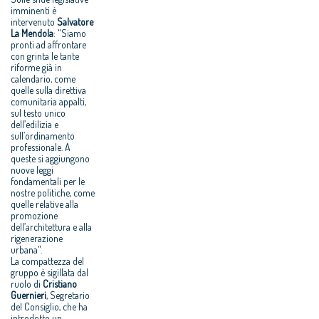
imminenti è
intervenuto
Salvatore
La Mendola
: "Siamo
pronti ad affrontare
con grinta le tante
riforme già in
calendario, come
quelle sulla direttiva
comunitaria appalti,
sul testo unico
dell’edilizia e
sull’ordinamento
professionale. A
queste si aggiungono
nuove leggi
fondamentali per le
nostre politiche, come
quelle relative alla
promozione
dell’architettura e alla
rigenerazione
urbana".
La compattezza del
gruppo è sigillata dal
ruolo di
Cristiano
Guernieri
, Segretario
del Consiglio, che ha
introdotto un