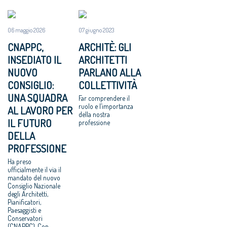
06 maggio 2026
07 giugno 2023
CNAPPC,
ARCHITÈ: GLI
INSEDIATO IL
ARCHITETTI
NUOVO
PARLANO ALLA
CONSIGLIO:
COLLETTIVITÀ
UNA SQUADRA
Far comprendere il
ruolo e l’importanza
AL LAVORO PER
della nostra
IL FUTURO
professione
DELLA
PROFESSIONE
Ha preso
ufficialmente il via il
mandato del nuovo
Consiglio Nazionale
degli Architetti,
Pianificatori,
Paesaggisti e
Conservatori
(CNAPPC). Con