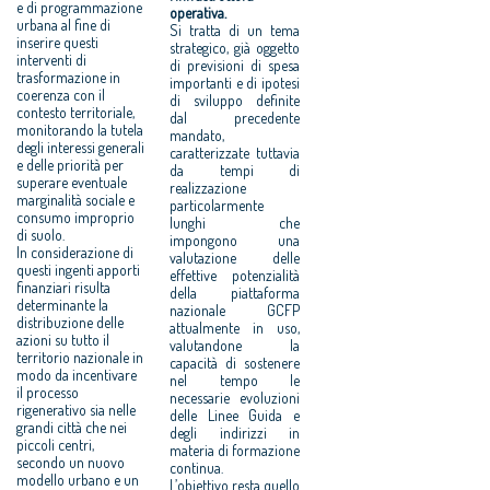
e di programmazione
operativa.
urbana al fine di
Si tratta di un tema
inserire questi
strategico, già oggetto
interventi di
di previsioni di spesa
trasformazione in
importanti e di ipotesi
coerenza con il
di sviluppo definite
contesto territoriale,
dal precedente
monitorando la tutela
mandato,
degli interessi generali
caratterizzate tuttavia
e delle priorità per
da tempi di
superare eventuale
realizzazione
marginalità sociale e
particolarmente
consumo improprio
lunghi che
di suolo.
impongono una
In considerazione di
valutazione delle
questi ingenti apporti
effettive potenzialità
finanziari risulta
della piattaforma
determinante la
nazionale GCFP
distribuzione delle
attualmente in uso,
azioni su tutto il
valutandone la
territorio nazionale in
capacità di sostenere
modo da incentivare
nel tempo le
il processo
necessarie evoluzioni
rigenerativo sia nelle
delle Linee Guida e
grandi città che nei
degli indirizzi in
piccoli centri,
materia di formazione
secondo un nuovo
continua.
modello urbano e un
L’obiettivo resta quello