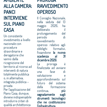
ALLA CAMERA:
RAVVEDIMENTO
PANCI
OPEROSO
INTERVIENE
Il Consiglio Nazionale,
nella seduta del 13
SUL PIANO
maggio 2026, ha
CASA
deliberato il
prolungamento del
Un consistente
periodo di
investimento a livello
ravvedimento
nazionale con
operoso relativo agli
procedure
obblighi formativi,
straordinarie e
fissandone
la nuova
derogatorie che
scadenza al 31
vanno dalla
dicembre 2026
.
ricognizione del
La proroga è
territorio al ricorso ad
finalizzata ad avviare
interventi di natura
una fase di
totalmente pubblica
valutazione e
o, in alternativa,
approfondimento sul
integrata pubblica –
futuro del sistema
privata.
della formazione
Per l’applicazione del
continua,
più
Piano Casa, dunque,
segnatamente sugli
diviene indispensabile
strumenti tecnologici
introdurre criteri di
che ne costituiscono
qualità architettonica
l’infrastruttura