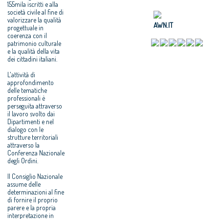
155mila iscritti e alla
società civile al fine di
valorizzare la qualità
AWN.IT
progettuale in
coerenza con il
patrimonio culturale
e la qualità della vita
dei cittadini italiani.
L'attività di
approfondimento
delle tematiche
professionali è
perseguita attraverso
il lavoro svolto dai
Dipartimenti e nel
dialogo con le
strutture territoriali
attraverso la
Conferenza Nazionale
degli Ordini.
Il Consiglio Nazionale
assume delle
determinazioni al fine
di fornire il proprio
parere e la propria
interpretazione in