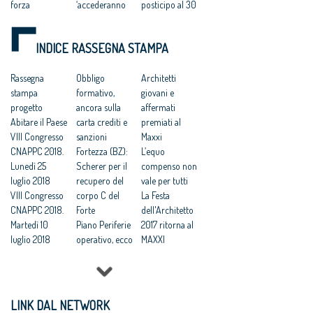
forza
‘accederanno
posticipo al 30
Professionisti,
ai fondi
aprile 2016 del
addio studi di
europei’
versamento
INDICE RASSEGNA STAMPA
settore (a
Albo ingegneri,
conguaglio
partire dalle
Zambrano:
2014
dichiarazioni
Rassegna
‘nessuna
Obbligo
Tagli ai
Architetti
2016)
stampa
interferenza
formativo,
compensi dei
giovani e
Professionisti
progetto
con gli
ancora sulla
CTU, i tecnici
affermati
europei,
Abitare il Paese
architetti’
carta crediti e
chiedono
premiati al
lavorare
VIII Congresso
sanzioni
modifiche alla
Maxxi
all’estero sarà
CNAPPC 2018.
Fortezza (BZ):
legge
L’equo
più facile
Lunedì 25
Scherer per il
L’edilizia torna
compenso non
Professionisti,
luglio 2018
recupero del
ad assumere
vale per tutti
nuovo regime
VIII Congresso
corpo C del
La Festa
dei minimi:
CNAPPC 2018.
Forte
dell'Architetto
quando e
Martedì 10
Piano Periferie
2017 ritorna al
quanto si
luglio 2018
operativo, ecco
MAXXI
guadagna
VIII Congresso
tutti i progetti
Professioni:
CNAPPC 2018.
finanziati
architetti, il 30
Lunedì 9 luglio
Commissione
Focus su
2018
periferie,
'Internazionali
LINK DAL NETWORK
VIII Congresso
Minniti:
zzazione e