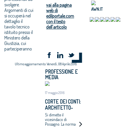
svolgere.
vai alla pagina
AWN.IT
Argomenti di cui
web di
si occuperà nel
edilportale.com
dettaglio il
con il testo
tavolo tecnico
dell'articolo
istituito presso il
Ministero della
Giustizia, cui
parteciperanno
Ultimo aggiornamento: Venerdì, 08 Aprile 2016
PROFESSIONE E
MEDIA
17 maggio 2016
CORTE DEI CONTI:
ARCHITETTO-
ASSESSORE NON
Si dimette il
PUÒ PROGETTARE
vicesindaco di
Possagno. La norma
PER LA PA
pensata per limitare la