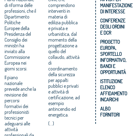
di riforma delle
comprendono
MANIFESTAZIONE
professioni, che il
interventi in
DI INTERESSE
Dipartimento
materia di
CONFERENZE
Politiche
edilizia pubblica
DEGLI ORDINI
Europee della
e privata e
E DCR
Presidenza del
urbanistica, dal
Consiglio dei
momento della
PROGETTO
ministri ha
progettazione a
EUROPA,
inviato alla
quello del
SPORTELLO
Commissione
collaudo, attività
INFORMATIVO,
Europea nei
di
BANDI E
giorni scorsi.
coordinamento
OPPORTUNITÀ
della sicurezza
Il piano
per appalti
ISTITUZIONE
nazionale
pubblici e privati
ELENCO
prevede anche la
e attività di
AFFIDAMENTO
revisione dei
certificazione, ad
INCARICHI
percorsi
esempio
formativi dei
ALBO
antincendio ed
professionisti
energetica.
FORNITORI
tecnici per
adeguarsi alle
(...)
attività
professionali da