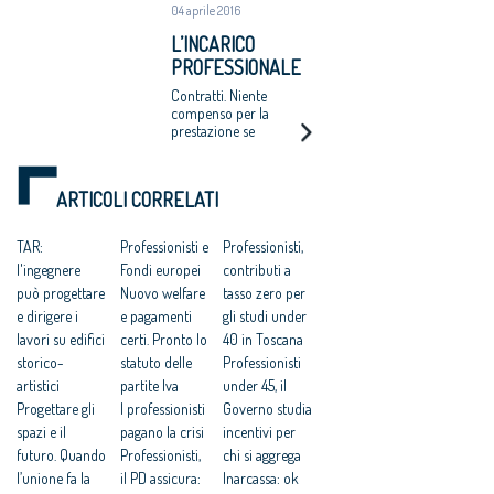
04 aprile 2016
spesa pubblica e
evitare favoritismi
L’INCARICO
incrociati rischia però
PROFESSIONALE
di paralizzare molte
piccole
VA PROVATO
Contratti. Niente
amministrazioni
compenso per la
prestazione se
l’architetto non è in
grado di dimostrare il
conferimento del
ARTICOLI CORRELATI
lavoro anche se la
commissione è stata
eseguita
TAR:
Professionisti e
Professionisti,
l'ingegnere
Fondi europei
contributi a
può progettare
Nuovo welfare
tasso zero per
e dirigere i
e pagamenti
gli studi under
lavori su edifici
certi. Pronto lo
40 in Toscana
storico-
statuto delle
Professionisti
artistici
partite Iva
under 45, il
Progettare gli
I professionisti
Governo studia
spazi e il
pagano la crisi
incentivi per
futuro. Quando
Professionisti,
chi si aggrega
l’unione fa la
il PD assicura:
Inarcassa: ok