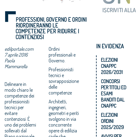
PROFESSIONI, GOVERNO E ORDINI
RIORDINERANNO LE
COMPETENZE PER RIDURRE I
CONTENZIOSI
IN EVIDENZA
edilportale.com
Ordini
7 aprile 2016
professionali e
ELEZIONI
Paola
Governo.
CNAPPC
Mammarella
Professionisti
2026/2031
tecnici e
sovrapposizione
CONCORSI
Delineare in
delle
PER TITOLI ED
modo chiaro le
competenze
ESAMI
competenze dei
BANDITI DAL
professionisti
Architetti,
CNAPPC
tecnici per
ingegneri,
evitare
geometri e periti
ELEZIONI
contenziosi. È
svolgono in via
ORDINI
uno dei problemi
concorrente
2025/2029
sollevati dal
opere di edilizia
Piano nazionale
civile che
AVVISI PER