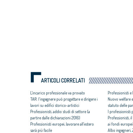
ARTICOLI CORRELATI
L’incarico professionale va provato
Professionisti e
TAR: l'ingegnere può progettare e dirigere i
Nuovo welfare e
lavori su edifici storico-artistici
statuto delle par
Professionisti, addio studi di settore (a
I professionisti 
partire dalle dichiarazioni 2016)
Professionisti, 
Professionisti europei, lavorare all’estero
ai fondi europei
sarà più facile
Albo ingegneri,