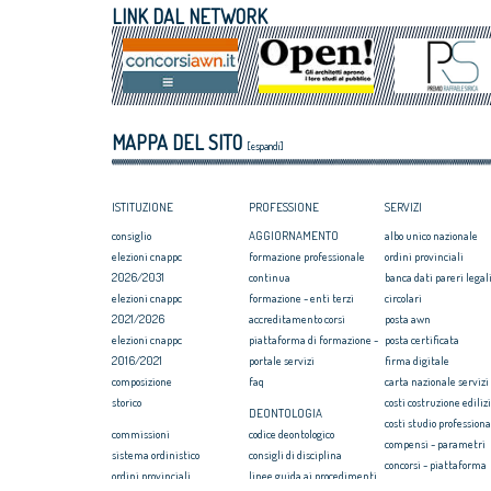
VIII Congresso CNAPPC 2018. Lunedì 2
italiano
LINK DAL NETWORK
luglio 2018
Assegnati premi 
VIII Congresso CNAPPC 2018. Domenica 1
Giovane talento
luglio 2018
Equo compenso, 
Corte Europea d
Professioni: arch
MAPPA DEL SITO
internazionaliz
[espandi]
ISTITUZIONE
PROFESSIONE
SERVIZI
consiglio
AGGIORNAMENTO
albo unico nazionale
elezioni cnappc
formazione professionale
ordini provinciali
2026/2031
continua
banca dati pareri legali
elezioni cnappc
formazione - enti terzi
circolari
2021/2026
accreditamento corsi
posta awn
elezioni cnappc
piattaforma di formazione -
posta certificata
2016/2021
portale servizi
firma digitale
composizione
faq
carta nazionale servizi
storico
costi costruzione ediliz
DEONTOLOGIA
costi studio professiona
commissioni
codice deontologico
compensi - parametri
sistema ordinistico
consigli di disciplina
concorsi - piattaforma
ordini provinciali
linee guida ai procedimenti
convenzione rc profess