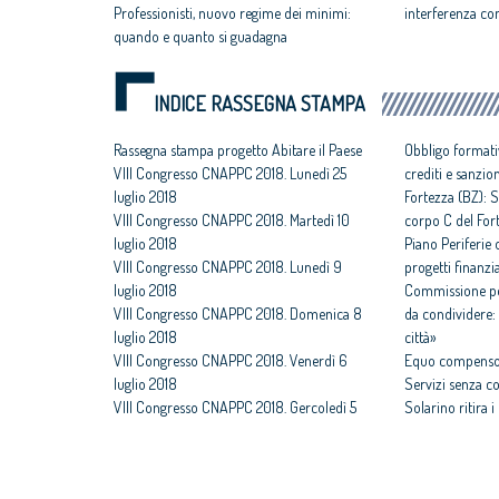
Professionisti, nuovo regime dei minimi:
interferenza con 
quando e quanto si guadagna
INDICE RASSEGNA STAMPA
Rassegna stampa progetto Abitare il Paese
Obbligo formati
VIII Congresso CNAPPC 2018. Lunedì 25
crediti e sanzio
luglio 2018
Fortezza (BZ): S
VIII Congresso CNAPPC 2018. Martedì 10
corpo C del For
luglio 2018
Piano Periferie o
VIII Congresso CNAPPC 2018. Lunedì 9
progetti finanzia
luglio 2018
Commissione per
VIII Congresso CNAPPC 2018. Domenica 8
da condividere: 
luglio 2018
città»
VIII Congresso CNAPPC 2018. Venerdì 6
Equo compenso,
luglio 2018
Servizi senza c
VIII Congresso CNAPPC 2018. Gercoledì 5
Solarino ritira 
luglio 2018
un euro
VIII Congresso CNAPPC 2018. Mercoledì 4
All'architettura
luglio 2018
caravatti_carava