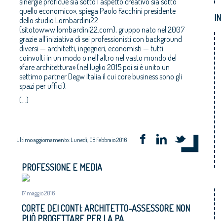
sinergie proficue sia sotto l’aspetto creativo sia sotto
quello economico», spiega Paolo Facchini presidente
I
dello studio Lombardini22
(sitotowww.lombardini22.com), gruppo nato nel 2007
grazie all’iniziativa di sei professionisti con background
diversi — architetti, ingegneri, economisti — tutti
coinvolti in un modo o nell’altro nel vasto mondo del
«fare architettura» (nel luglio 2015 poi si è unito un
settimo partner Degw Italia il cui core business sono gli
spazi per uffici).
(...)
Ultimo aggiornamento: Lunedì, 08 Febbraio 2016
PROFESSIONE E MEDIA
17 maggio 2016
CORTE DEI CONTI: ARCHITETTO-ASSESSORE NON
PUÒ PROGETTARE PER LA PA