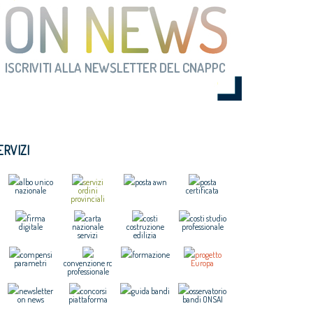
ERVIZI
albo unico
servizi
posta awn
posta
nazionale
ordini
certificata
provinciali
firma
carta
costi
costi studio
digitale
nazionale
costruzione
professionale
servizi
edilizia
compensi
formazione
progetto
parametri
convenzione rc
Europa
professionale
newsletter
concorsi
guida bandi
osservatorio
on news
piattaforma
bandi ONSAI