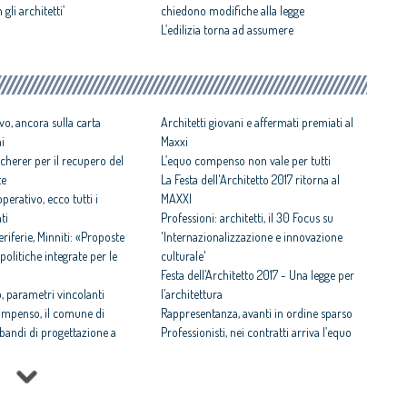
gli architetti’
chiedono modifiche alla legge
L’edilizia torna ad assumere
vo, ancora sulla carta
Architetti giovani e affermati premiati al
ni
Maxxi
cherer per il recupero del
L’equo compenso non vale per tutti
te
La Festa dell'Architetto 2017 ritorna al
perativo, ecco tutti i
MAXXI
ti
Professioni: architetti, il 30 Focus su
iferie, Minniti: «Proposte
'Internazionalizzazione e innovazione
politiche integrate per le
culturale'
Festa dell’Architetto 2017 - Una legge per
 parametri vincolanti
l’architettura
ompenso, il comune di
Rappresentanza, avanti in ordine sparso
i bandi di progettazione a
Professionisti, nei contratti arriva l’equo
compenso
 rispettosa dello studio
Equo compenso allargato a tutti i
tti il Premio architetto
professionisti