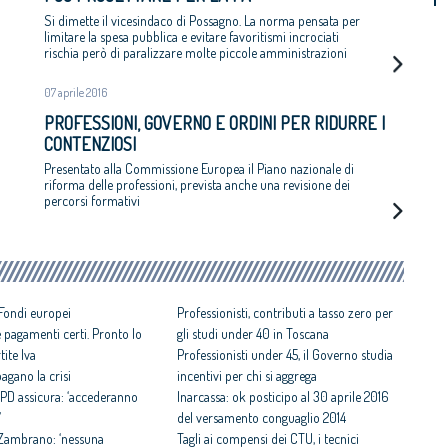
Si dimette il vicesindaco di Possagno. La norma pensata per
limitare la spesa pubblica e evitare favoritismi incrociati
rischia però di paralizzare molte piccole amministrazioni
07 aprile 2016
PROFESSIONI, GOVERNO E ORDINI PER RIDURRE I
CONTENZIOSI
Presentato alla Commissione Europea il Piano nazionale di
riforma delle professioni, prevista anche una revisione dei
percorsi formativi
 Fondi europei
Professionisti, contributi a tasso zero per
 pagamenti certi. Pronto lo
gli studi under 40 in Toscana
tite Iva
Professionisti under 45, il Governo studia
pagano la crisi
incentivi per chi si aggrega
il PD assicura: ‘accederanno
Inarcassa: ok posticipo al 30 aprile 2016
’
del versamento conguaglio 2014
 Zambrano: ‘nessuna
Tagli ai compensi dei CTU, i tecnici