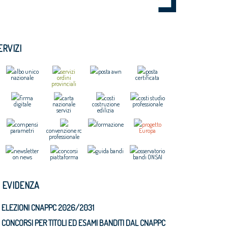
ERVIZI
albo unico
servizi
posta awn
posta
nazionale
ordini
certificata
provinciali
firma
carta
costi
costi studio
digitale
nazionale
costruzione
professionale
servizi
edilizia
compensi
formazione
progetto
parametri
convenzione rc
Europa
professionale
newsletter
concorsi
guida bandi
osservatorio
on news
piattaforma
bandi ONSAI
N EVIDENZA
ELEZIONI CNAPPC 2026/2031
CONCORSI PER TITOLI ED ESAMI BANDITI DAL CNAPPC