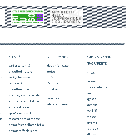
ATTIVITÀ
PUBBLICAZIONI
AMMINISTRAZIONE
TRASPARENTE
pari opportunità
design for peace
progetto di futuro
guide
NEWS
 e
design for peace
riviste
notizie
centenario
l'architetto
cnappc informa
progetto europa
point zero
pnrr
viii congresso nazionale
yearbook
agenda
architetti per il futuro
abitare il paese
archivio
abitare il paese
covid-19
ia
open! studi aperti
cnappc
le
concorsi e premi cnappc
governo
premi festa dell'architetto
rpt - cup
premio raffaele sirica
altri enti
ionale
archiprix