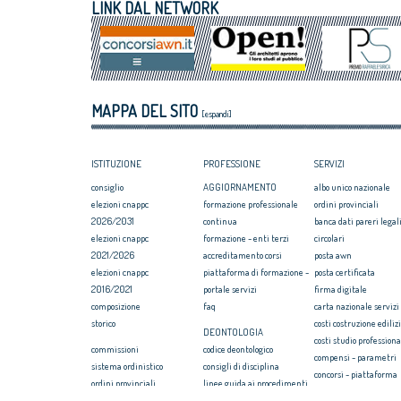
LINK DAL NETWORK
MAPPA DEL SITO
[espandi]
ISTITUZIONE
PROFESSIONE
SERVIZI
consiglio
AGGIORNAMENTO
albo unico nazionale
elezioni cnappc
formazione professionale
ordini provinciali
2026/2031
continua
banca dati pareri legali
elezioni cnappc
formazione - enti terzi
circolari
2021/2026
accreditamento corsi
posta awn
elezioni cnappc
piattaforma di formazione -
posta certificata
2016/2021
portale servizi
firma digitale
composizione
faq
carta nazionale servizi
storico
costi costruzione ediliz
DEONTOLOGIA
costi studio professiona
commissioni
codice deontologico
compensi - parametri
sistema ordinistico
consigli di disciplina
concorsi - piattaforma
ordini provinciali
linee guida ai procedimenti
convenzione rc profess
elezioni ordini territoriali
disciplinari