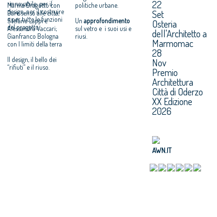
22
rinnovabile: per il
Marina Dragotto con
politiche urbane.
design, per il costruire
Set
Dare senso alle città;
e per tutte le funzioni
Stefano Lappi e
Un
approfondimento
Osteria
del progetto.
Alessandra Vaccari;
sul vetro e i suoi usi e
dell'Architetto a
Gianfranco Bologna
riusi.
Marmomac
con I limiti della terra
28
Il design, il bello dei
Nov
“rifiuti” e il riuso.
Premio
Architettura
Città di Oderzo
XX Edizione
2026
AWN.IT