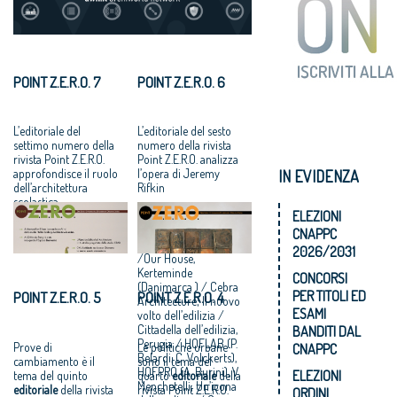
POINT Z.E.R.O. 7
POINT Z.E.R.O. 6
L’editoriale del
L’editoriale del sesto
settimo numero della
numero della rivista
rivista Point Z.E.R.O.
Point Z.E.R.O. analizza
approfondisce il ruolo
l’opera di Jeremy
IN EVIDENZA
dell’architettura
Rifkin
scolastica
ELEZIONI
Quattro i progetti
presentati:
CNAPPC
Architettura sociale
2026/2031
/Our House,
Kerteminde
CONCORSI
(Danimarca ) / Cebra
PER TITOLI ED
POINT Z.E.R.O. 5
POINT Z.E.R.O. 4
Architecture; Il nuovo
ESAMI
volto dell’edilizia /
Cittadella dell’edilizia,
BANDITI DAL
Perugia / HOFLAB (P.
Prove di
Le politiche urbane
CNAPPC
Belardi, C. Volckerts),
cambiamento è il
sono il tema del
HOFPRO (A. Burini), V.
ELEZIONI
tema del quinto
quarto
editoriale
della
Menchetelli; Un’icona
editoriale
della rivista
rivista Point Z.E.R.O.
ORDINI