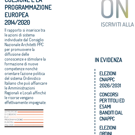
PROGRAMMAZIONE
EUROPEA
2014/2020
Il rapporto si inserisce tra
le azioni di sistema
individuate dal Consiglio
Nazionale Architetti PPC
per promuovere la
diffusione delle
conoscenze e stimolare la
IN EVIDENZA
formazione di nuove
competenze nonché
ELEZIONI
orientare l’azione politica
del sistema Ordinistico
CNAPPC
Italiano che può affiancare
2026/2031
le Amministrazioni
Regionali e Locali affinché
CONCORSI
le risorse vengano
PER TITOLI ED
effettivamente impegnate.
ESAMI
BANDITI DAL
CNAPPC
ELEZIONI
ORDINI