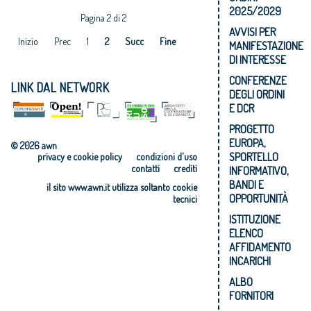
2025/2029
Pagina 2 di 2
AVVISI PER
Inizio
Prec
1
2
Succ
Fine
MANIFESTAZIONE
DI INTERESSE
CONFERENZE
LINK DAL NETWORK
DEGLI ORDINI
E DCR
PROGETTO
EUROPA,
© 2026 awn
SPORTELLO
privacy e cookie policy
condizioni d'uso
contatti
crediti
INFORMATIVO,
BANDI E
il sito www.awn.it utilizza soltanto cookie
OPPORTUNITÀ
tecnici
ISTITUZIONE
ELENCO
AFFIDAMENTO
INCARICHI
ALBO
FORNITORI