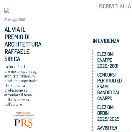
28 maggio 2010
AL VIA IL
PREMIO DI
IN EVIDENZA
ARCHITETTURA
RAFFAELE
ELEZIONI
SIRICA
CNAPPC
2026/2031
La finalità del
premio: proporre agli
CONCORSI
architetti italiani un
PER TITOLI ED
dibattito progettuale
che stimoli la
ESAMI
professione ad
BANDITI DAL
affrontare il tema
CNAPPC
della "sicurezza
dell'abitare"
ELEZIONI
ORDINI
2025/2029
AVVISI PER