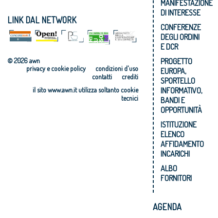
MANIFESTAZIONE
DI INTERESSE
LINK DAL NETWORK
CONFERENZE
DEGLI ORDINI
E DCR
PROGETTO
© 2026 awn
privacy e cookie policy
condizioni d'uso
EUROPA,
contatti
crediti
SPORTELLO
INFORMATIVO,
il sito www.awn.it utilizza soltanto cookie
tecnici
BANDI E
OPPORTUNITÀ
ISTITUZIONE
ELENCO
AFFIDAMENTO
INCARICHI
ALBO
FORNITORI
AGENDA