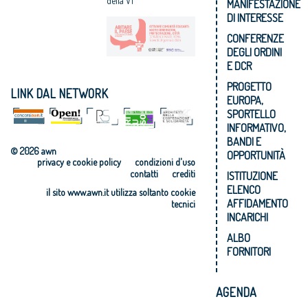
della VI
MANIFESTAZIONE
DI INTERESSE
CONFERENZE
DEGLI ORDINI
E DCR
PROGETTO
LINK DAL NETWORK
EUROPA,
SPORTELLO
INFORMATIVO,
BANDI E
© 2026 awn
OPPORTUNITÀ
privacy e cookie policy
condizioni d'uso
contatti
crediti
ISTITUZIONE
ELENCO
il sito www.awn.it utilizza soltanto cookie
AFFIDAMENTO
tecnici
INCARICHI
ALBO
FORNITORI
AGENDA