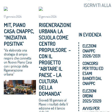
17 gennaio 2024
12 gennaio 2024
MIT, PIANO
RIGENERAZIONE
CASA: CNAPPC,
URBANA: LA
IN EVIDENZA
“INIZIATIVA
SCUOLA COME
POSITIVA”
CENTRO
ELEZIONI
PROPULSORE -
“Va elaborata una
CNAPPC
strategia di ampio
CON IL
2026/2031
respiro che connetta
PROGETTO
un Nuovo Piano Casa
CONCORSI
con i principi della
“ABITARE IL
PER TITOLI ED
Rigenerazione
ESAMI
PAESE - LA
urbana”
BANDITI DAL
CULTURA
CNAPPC
DELLA
ELEZIONI
DOMANDA”
ORDINI
Giovedì 18 gennaio al
2025/2029
Maxxi i risultati della V
AVVISI PER
edizione ed il lancio