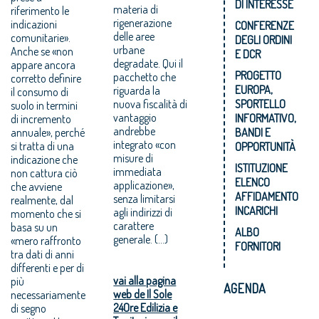
DI INTERESSE
materia di
riferimento le
rigenerazione
indicazioni
CONFERENZE
delle aree
comunitarie».
DEGLI ORDINI
urbane
Anche se «non
E DCR
degradate. Qui il
appare ancora
PROGETTO
pacchetto che
corretto definire
EUROPA,
riguarda la
il consumo di
nuova fiscalità di
SPORTELLO
suolo in termini
vantaggio
INFORMATIVO,
di incremento
andrebbe
annuale», perché
BANDI E
integrato «con
si tratta di una
OPPORTUNITÀ
misure di
indicazione che
ISTITUZIONE
immediata
non cattura ciò
ELENCO
applicazione»,
che avviene
AFFIDAMENTO
senza limitarsi
realmente, dal
INCARICHI
agli indirizzi di
momento che si
carattere
basa su un
ALBO
generale. (...)
«mero raffronto
FORNITORI
tra dati di anni
differenti e per di
vai alla pagina
più
AGENDA
web de Il Sole
necessariamente
24Ore Edilizia e
di segno