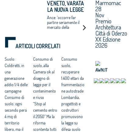
Marmomac
VENETO, VARATA
aumentare
28
LA NUOVA LEGGE
cancellando, al 2016,
Nov
23mila km quadrati, il
CONTRO IL
Ance: ‘occorre far
7,6% del territorio
Premio
CONSUMO DI
partire seriamente il
nazionale
Architettura
mercato della
SUOLO
Città di Oderzo
rigenerazione urbana’
XX Edizione
2026
ARTICOLI CORRELATI
Suolo:
Consumo di
Consumo
Coldiretti, in
suolo, alla
suolo,
AWN.IT
una
Camera ok al
recuperare
generazione
disegno di
1.400 ettari da
addio 1/4 delle
legge per il
frammentazio
campagne
contenimento
ne autostrade
Consumo di
e riuso
Lombardia,
suolo: ogni
“Stop al
progettisti e
secondo persi
cemento entro
costruttori
4 mq di
il 2050” Ma la
promuovono
territorio
riforma
la legge su
libero, ma il
scontenta tutti
difesa suolo
trend è in
Ddl consumo
Consumo di