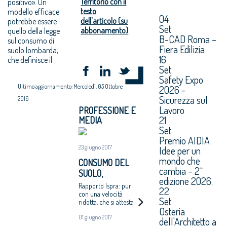
Territorio con il
positivo». Un
testo
modello efficace
04
dell'articolo (su
potrebbe essere
Set
abbonamento)
quello della legge
B-CAD Roma –
sul consumo di
Fiera Edilizia
suolo lombarda,
16
che definisce il
Set
Safety Expo
Ultimo aggiornamento: Mercoledì, 05 Ottobre
2026 -
Sicurezza sul
2016
Lavoro
PROFESSIONE E
21
MEDIA
Set
Premio AIDIA
23 giugno 2017
Idee per un
mondo che
CONSUMO DEL
cambia – 2^
SUOLO,
edizione 2026.
NONOSTANTE LA
Rapporto Ispra: pur
22
CRISI EDIFICATI IN
con una velocità
Set
ridotta, che si attesta
SETTE MESI 30
Osteria
quest'anno sui tre mq
ETTARI AL
01 giugno 2017
al secondo, il
dell'Architetto a
GIORNO
consumo continua ad