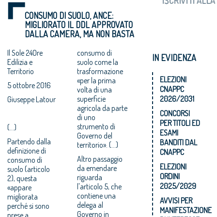
CONSUMO DI SUOLO, ANCE:
MIGLIORATO IL DDL APPROVATO
DALLA CAMERA, MA NON BASTA
Il Sole 24Ore
consumo di
IN EVIDENZA
Edilizia e
suolo come la
Territorio
trasformazione
ELEZIONI
«per la prima
5 ottobre 2016
CNAPPC
volta di una
superficie
2026/2031
Giuseppe Latour
agricola da parte
CONCORSI
di uno
PER TITOLI ED
strumento di
(...)
ESAMI
Governo del
Partendo dalla
BANDITI DAL
territorio». (...)
definizione di
CNAPPC
Altro passaggio
consumo di
ELEZIONI
da emendare
suolo (articolo
ORDINI
riguarda
2), questa
2025/2029
l'articolo 5, che
«appare
contiene una
migliorata
AVVISI PER
delega al
perché si sono
MANIFESTAZIONE
Governo in
prese a