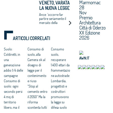
Marmomac
VENETO, VARATA
aumentare
28
LA NUOVA LEGGE
cancellando, al 2016,
Nov
23mila km quadrati, il
CONTRO IL
Ance: ‘occorre far
7,6% del territorio
Premio
CONSUMO DI
partire seriamente il
nazionale
Architettura
mercato della
SUOLO
Città di Oderzo
rigenerazione urbana’
XX Edizione
2026
ARTICOLI CORRELATI
Suolo:
Consumo di
Consumo
Coldiretti, in
suolo, alla
suolo,
AWN.IT
una
Camera ok al
recuperare
generazione
disegno di
1.400 ettari da
addio 1/4 delle
legge per il
frammentazio
campagne
contenimento
ne autostrade
Consumo di
e riuso
Lombardia,
suolo: ogni
“Stop al
progettisti e
secondo persi
cemento entro
costruttori
4 mq di
il 2050” Ma la
promuovono
territorio
riforma
la legge su
libero, ma il
scontenta tutti
difesa suolo
trend è in
Ddl consumo
Consumo di