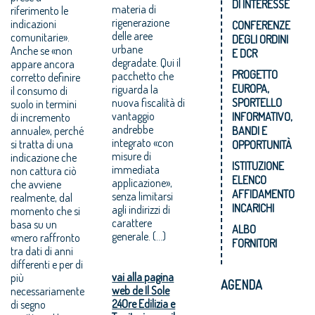
DI INTERESSE
materia di
riferimento le
rigenerazione
indicazioni
CONFERENZE
delle aree
comunitarie».
DEGLI ORDINI
urbane
Anche se «non
E DCR
degradate. Qui il
appare ancora
PROGETTO
pacchetto che
corretto definire
EUROPA,
riguarda la
il consumo di
nuova fiscalità di
SPORTELLO
suolo in termini
vantaggio
INFORMATIVO,
di incremento
andrebbe
annuale», perché
BANDI E
integrato «con
si tratta di una
OPPORTUNITÀ
misure di
indicazione che
ISTITUZIONE
immediata
non cattura ciò
ELENCO
applicazione»,
che avviene
AFFIDAMENTO
senza limitarsi
realmente, dal
INCARICHI
agli indirizzi di
momento che si
carattere
basa su un
ALBO
generale. (...)
«mero raffronto
FORNITORI
tra dati di anni
differenti e per di
vai alla pagina
più
AGENDA
web de Il Sole
necessariamente
24Ore Edilizia e
di segno