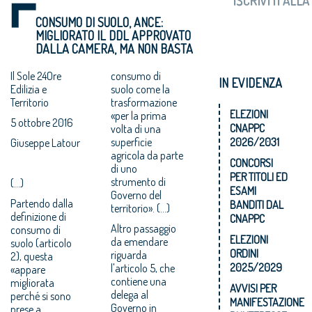
CONSUMO DI SUOLO, ANCE:
MIGLIORATO IL DDL APPROVATO
DALLA CAMERA, MA NON BASTA
Il Sole 24Ore
consumo di
IN EVIDENZA
Edilizia e
suolo come la
Territorio
trasformazione
ELEZIONI
«per la prima
5 ottobre 2016
CNAPPC
volta di una
superficie
2026/2031
Giuseppe Latour
agricola da parte
CONCORSI
di uno
PER TITOLI ED
strumento di
(...)
ESAMI
Governo del
Partendo dalla
BANDITI DAL
territorio». (...)
definizione di
CNAPPC
Altro passaggio
consumo di
ELEZIONI
da emendare
suolo (articolo
ORDINI
riguarda
2), questa
2025/2029
l'articolo 5, che
«appare
contiene una
migliorata
AVVISI PER
delega al
perché si sono
MANIFESTAZIONE
Governo in
prese a