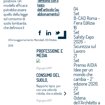
Territorio con il
positivo». Un
testo
modello efficace
04
dell'articolo (su
potrebbe essere
Set
abbonamento)
quello della legge
B-CAD Roma –
sul consumo di
Fiera Edilizia
suolo lombarda,
16
che definisce il
Set
Safety Expo
Ultimo aggiornamento: Mercoledì, 05 Ottobre
2026 -
Sicurezza sul
2016
Lavoro
PROFESSIONE E
21
MEDIA
Set
Premio AIDIA
23 giugno 2017
Idee per un
mondo che
CONSUMO DEL
cambia – 2^
SUOLO,
edizione 2026.
NONOSTANTE LA
Rapporto Ispra: pur
22
CRISI EDIFICATI IN
con una velocità
Set
ridotta, che si attesta
SETTE MESI 30
Osteria
quest'anno sui tre mq
ETTARI AL
01 giugno 2017
al secondo, il
dell'Architetto a
GIORNO
consumo continua ad