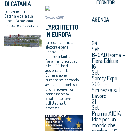
FORNITORI
DI CATANIA
Le rovine e i ruderi di
Catania e della sua
15 ottobre 2014
AGENDA
provincia possono
rinascere a nuova vita
L’ARCHITETTO
IN EUROPA
04
La recente tornata
elettorale per il
Set
rinnovo dei
B-CAD Roma –
rappresentanti al
Fiera Edilizia
Parlamento europeo
16
e le politiche di
austerità che la
Set
Commissione
Safety Expo
europea sta portando
2026 -
avanti in un contesto
Sicurezza sul
di crisi economica
hanno riacceso il
Lavoro
dibattito sul senso
21
dell’Unione. Un
Set
processo
Premio AIDIA
Idee per un
mondo che
cambia – 2^