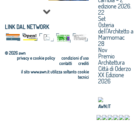
edizione 2026.
22
Set
Osteria
LINK DAL NETWORK
dell'Architetto a
Marmomac
28
Nov
© 2026 awn
Premio
privacy e cookie policy
condizioni d'uso
Architettura
contatti
crediti
Città di Oderzo
il sito www.awn.it utilizza soltanto cookie
XX Edizione
tecnici
2026
AWN.IT