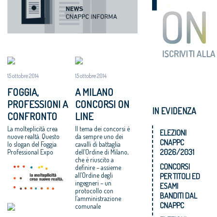
15 ottobre 2014
15 ottobre 2014
FOGGIA,
A MILANO
PROFESSIONI A
CONCORSI ON
IN EVIDENZA
CONFRONTO
LINE
La molteplicità crea
Il tema dei concorsi è
ELEZIONI
nuove realtà. Questo
da sempre uno dei
CNAPPC
lo slogan del Foggia
cavalli di battaglia
2026/2031
Professional Expo
dell’Ordine di Milano,
che è riuscito a
CONCORSI
definire – assieme
all’Ordine degli
PER TITOLI ED
ingegneri – un
ESAMI
protocollo con
BANDITI DAL
l’amministrazione
CNAPPC
comunale