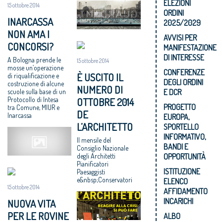
ELEZIONI
15 ottobre 2014
ORDINI
INARCASSA
2025/2029
NON AMA I
AVVISI PER
CONCORSI?
MANIFESTAZIONE
DI INTERESSE
A Bologna prende le
15 ottobre 2014
mosse un’operazione
CONFERENZE
È USCITO IL
di riqualificazione e
DEGLI ORDINI
costruzione di alcune
NUMERO DI
scuole sulla base di un
E DCR
Protocollo di Intesa
OTTOBRE 2014
PROGETTO
tra Comune, MIUR e
DE
Inarcassa
EUROPA,
L’ARCHITETTO
SPORTELLO
INFORMATIVO,
Il mensile del
BANDI E
Consiglio Nazionale
degli Architetti
OPPORTUNITÀ
Pianificatori
ISTITUZIONE
Paesaggisti
e&nbsp;Conservatori
ELENCO
15 ottobre 2014
AFFIDAMENTO
INCARICHI
NUOVA VITA
PER LE ROVINE
ALBO