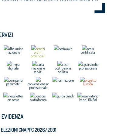
ERVIZI
albo unico
servizi
posta awn
posta
nazionale
ordini
certificata
provinciali
firma
carta
costi
costi studio
digitale
nazionale
costruzione
professionale
servizi
edilizia
compensi
formazione
progetto
parametri
convenzione rc
Europa
professionale
newsletter
concorsi
guida bandi
osservatorio
on news
piattaforma
bandi ONSAI
N EVIDENZA
ELEZIONI CNAPPC 2026/2031