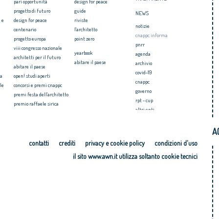
pari opportunità
design for peace
progetto di futuro
guide
NEWS
 e
design for peace
riviste
notizie
centenario
l'architetto
cnappc informa
progetto europa
point zero
pnrr
viii congresso nazionale
yearbook
agenda
architetti per il futuro
abitare il paese
archivio
abitare il paese
covid-19
ia
open! studi aperti
cnappc
le
concorsi e premi cnappc
governo
premi festa dell'architetto
rpt - cup
premio raffaele sirica
altri enti
ionale
archiprix
faq ordini
premio architetti del
A
mediterraneo
PRESS
ri.u.so
contatti
crediti
privacy e cookie policy
condizioni d'uso
comunicati stampa
microcredito per l'housing
il sito www.awn.it utilizza soltanto cookie tecnici
video
cosa è
contatti stampa
iter del procedimento
programma di formazione
sul microcredito
news dall’enm
faq dagli ordini