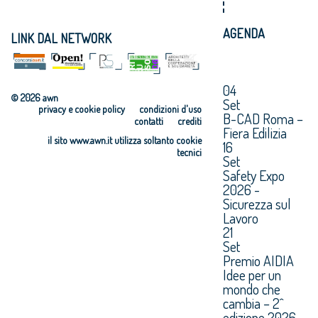
AGENDA
LINK DAL NETWORK
04
© 2026 awn
Set
privacy e cookie policy
condizioni d'uso
B-CAD Roma –
contatti
crediti
Fiera Edilizia
il sito www.awn.it utilizza soltanto cookie
16
tecnici
Set
Safety Expo
2026 -
Sicurezza sul
Lavoro
21
Set
Premio AIDIA
Idee per un
mondo che
cambia – 2^
edizione 2026.