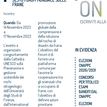
FRANE
Incontro
Quando:
Da
promozione
14 Novembre 2023
globale della
a
comprensione e
17 Novembre 2023
della riduzione
del rischio di
L'evento è
disastri da frana.
IN EVIDENZA
organizzato
L'obiettivo del
congiuntamente
Forum è di
dalla Cattedra
fornire una
ELEZIONI
UNESCO sulla
piattaforma
CNAPPC
Prevenzione e
comune per
2026/2031
gestione
favorire la
sostenibile dei
cooperazione tra
CONCORSI
rischi
gli scienziati che
PER TITOLI ED
idrogeologici
si occupano di
ESAMI
dell'Università
frane, con
BANDITI DAL
degli Studi di
l’obiettivo di
CNAPPC
Firenze,
definire azioni
ELEZIONI
dall'International
prioritarie