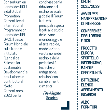
ORDINI
Consortium on
condivise per la
2025/2029
Landslides (ICL)
riduzione del
e dal Global
rischio su scala
AVVISI PER
Promotion
globale. Il Forum
MANIFESTAZIONE
Committee of
tratterà i
DI INTERESSE
International
principali aspetti
Programme on
legati allo studio
CONFERENZE
Landslides (IPL-
delle frane:
DEGLI ORDINI
GPC). Il Sesto
monitoraggio e
E DCR
Forum Mondiale
allerta rapida,
PROGETTO
sulle frane è
modellazione,
EUROPA,
intitolato
valutazione del
“Landslide
rischio e della
SPORTELLO
Science for
pericolosità,
INFORMATIVO,
Sustainable
tecniche di
BANDI E
Development” e
mitigazione,
OPPORTUNITÀ
costituisce un
relazioni con i
ISTITUZIONE
contributo al
cambiamenti
ELENCO
Kyoto
climatici.
AFFIDAMENTO
Commitment
File Allegato
INCARICHI
2020 per la
Scarica
ALBO
FORNITORI