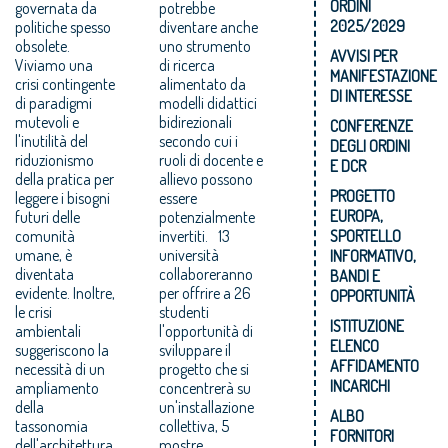
ORDINI
governata da
potrebbe
2025/2029
politiche spesso
diventare anche
obsolete.
uno strumento
AVVISI PER
Viviamo una
di ricerca
MANIFESTAZIONE
crisi contingente
alimentato da
DI INTERESSE
di paradigmi
modelli didattici
mutevoli e
bidirezionali
CONFERENZE
l'inutilità del
secondo cui i
DEGLI ORDINI
riduzionismo
ruoli di docente e
E DCR
della pratica per
allievo possono
PROGETTO
leggere i bisogni
essere
EUROPA,
futuri delle
potenzialmente
comunità
invertiti. 13
SPORTELLO
umane, è
università
INFORMATIVO,
diventata
collaboreranno
BANDI E
evidente. Inoltre,
per offrire a 26
OPPORTUNITÀ
le crisi
studenti
ISTITUZIONE
ambientali
l'opportunità di
ELENCO
suggeriscono la
sviluppare il
AFFIDAMENTO
necessità di un
progetto che si
INCARICHI
ampliamento
concentrerà su
della
un'installazione
ALBO
tassonomia
collettiva, 5
FORNITORI
dell'architettura,
mostre