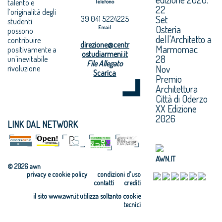
talento e
Telefono
22
l’originalità degli
Set
39 041 5224225
studenti
Osteria
Email
possono
dell'Architetto a
contribuire
direzione@centr
Marmomac
positivamente a
ostudiarmeni.it
28
un'inevitabile
File Allegato
Nov
rivoluzione
Scarica
Premio
Architettura
Città di Oderzo
XX Edizione
2026
LINK DAL NETWORK
AWN.IT
© 2026 awn
privacy e cookie policy
condizioni d'uso
contatti
crediti
il sito www.awn.it utilizza soltanto cookie
tecnici