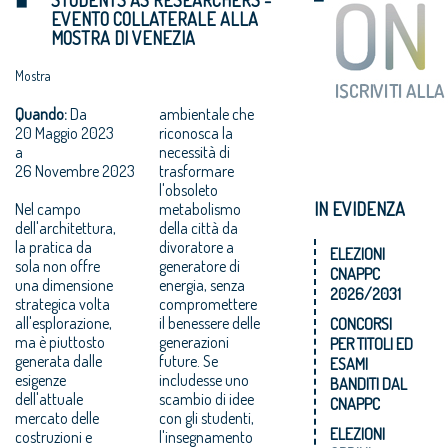
EVENTO COLLATERALE ALLA
MOSTRA DI VENEZIA
Mostra
Quando:
Da
ambientale che
20 Maggio 2023
riconosca la
a
necessità di
26 Novembre 2023
trasformare
l'obsoleto
IN EVIDENZA
Nel campo
metabolismo
dell'architettura,
della città da
la pratica da
divoratore a
ELEZIONI
sola non offre
generatore di
CNAPPC
una dimensione
energia, senza
2026/2031
strategica volta
compromettere
all'esplorazione,
il benessere delle
CONCORSI
ma è piuttosto
generazioni
PER TITOLI ED
generata dalle
future. Se
ESAMI
esigenze
includesse uno
BANDITI DAL
dell'attuale
scambio di idee
CNAPPC
mercato delle
con gli studenti,
ELEZIONI
costruzioni e
l'insegnamento