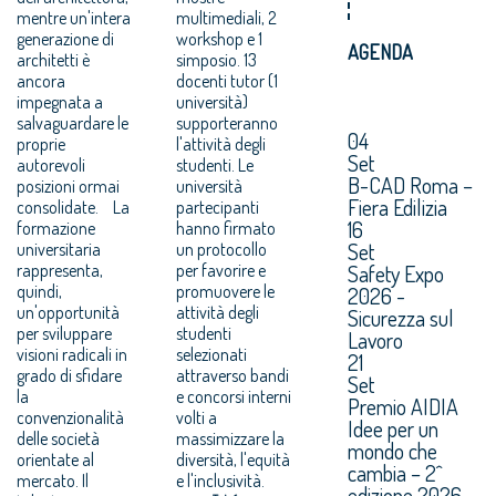
mentre un'intera
multimediali, 2
generazione di
workshop e 1
AGENDA
architetti è
simposio. 13
ancora
docenti tutor (1
impegnata a
università)
salvaguardare le
supporteranno
04
proprie
l'attività degli
Set
autorevoli
studenti. Le
B-CAD Roma –
posizioni ormai
università
Fiera Edilizia
consolidate. La
partecipanti
16
formazione
hanno firmato
Set
universitaria
un protocollo
rappresenta,
per favorire e
Safety Expo
quindi,
promuovere le
2026 -
un'opportunità
attività degli
Sicurezza sul
per sviluppare
studenti
Lavoro
visioni radicali in
selezionati
21
grado di sfidare
attraverso bandi
Set
la
e concorsi interni
Premio AIDIA
convenzionalità
volti a
Idee per un
delle società
massimizzare la
mondo che
orientate al
diversità, l'equità
cambia – 2^
mercato. Il
e l'inclusività.
edizione 2026.