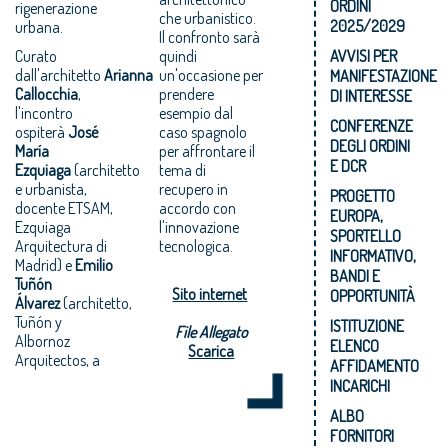
ORDINI
rigenerazione
che urbanistico.
2025/2029
urbana.
Il confronto sarà
Curato
quindi
AVVISI PER
dall'architetto
Arianna
un'occasione per
MANIFESTAZIONE
Callocchia
,
prendere
DI INTERESSE
l'incontro
esempio dal
CONFERENZE
ospiterà
José
caso spagnolo
DEGLI ORDINI
María
per affrontare il
E DCR
Ezquiaga
(architetto
tema di
e urbanista,
recupero in
PROGETTO
docente ETSAM,
accordo con
EUROPA,
Ezquiaga
l'innovazione
SPORTELLO
Arquitectura di
tecnologica.
INFORMATIVO,
Madrid) e
Emilio
BANDI E
Tuñón
Sito internet
OPPORTUNITÀ
Álvarez
(architetto,
Tuñón y
ISTITUZIONE
File Allegato
Albornoz
ELENCO
Scarica
Arquitectos, a
AFFIDAMENTO
INCARICHI
ALBO
FORNITORI