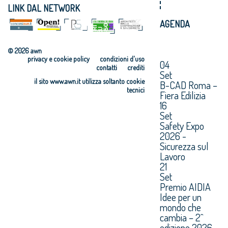
LINK DAL NETWORK
AGENDA
© 2026 awn
privacy e cookie policy
condizioni d'uso
04
contatti
crediti
Set
il sito www.awn.it utilizza soltanto cookie
B-CAD Roma –
tecnici
Fiera Edilizia
16
Set
Safety Expo
2026 -
Sicurezza sul
Lavoro
21
Set
Premio AIDIA
Idee per un
mondo che
cambia – 2^
edizione 2026.