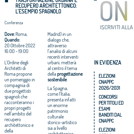
RECUPERO ARCHITETTONICO:
L'ESEMPIO SPAGNOLO
Conferenza
Dove:
Roma,
Madrid) in un
Quando:
dialogo che,
20 Ottobre 2022
attraverso
16:00 - 19:00
l'analisi di alcuni
recenti interventi
IN EVIDENZA
L'Ordine degli
urbani, metterà
Architetti di
al centro il tema
Roma propone
della
progettazione
ELEZIONI
un pomeriggio in
sostenibile
.
CNAPPC
compagnia di
2026/2031
La Spagna,
due progettisti
come l'Italia,
spagnoli che
CONCORSI
presenta infatti
racconteranno i
PER TITOLI ED
un enorme
propri progetti
ESAMI
patrimonio
nell'ambito del
BANDITI DAL
culturale
recupero
CNAPPC
storico-artistico
architettonico e
sia a livello
ELEZIONI
della
architettonico