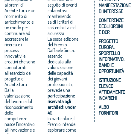
ai premi di
seguito di eventi
MANIFESTAZIONE
Architettura è un
calamitosi,
DI INTERESSE
momento di
mantenendo
CONFERENZE
arricchimento e
saldi i criteri di
DEGLI ORDINI
un modo per
sostenibilità e di
E DCR
continuare ad
sicurezza.
accrescere la
La sesta edizione
PROGETTO
ricerca e i
del Premio
EUROPA,
processi
Raffaele Sirica,
SPORTELLO
innovativi e
essendo
INFORMATIVO,
creativi che sono
dedicata alla
BANDI E
connaturati
valorizzazione
OPPORTUNITÀ
all’esercizio del
delle capacità
progetto di
dei giovani
ISTITUZIONE
Architettura.
professionisti,
ELENCO
Dalla
prevede una
AFFIDAMENTO
valorizzazione
partecipazione
INCARICHI
del lavoro e dal
riservata agli
riconoscimento
architetti under
ALBO
delle
40
.
FORNITORI
competenze
In particolare, il
nasce l’incentivo
Premio intende
all’innovazione e
esplorare come