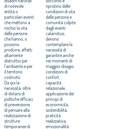
disastri naturali
soccorso e
di notevole
ripristino delle
entità o
condizioni di vita
particolari eventi
delle persone e
che mettono a
comunità colpite
rischio la vita
dagli eventi
delle persone
calamitosi,
che hanno, o
devono
possono
contemplare la
produrre, effetti
necessità di
altamente
garantire anche
distruttivi per
nei momenti di
l’ambiente e per
maggior disagio,
il territorio
condizioni di
costruito.
confort,
Da qui la
capacità
necessità, oltre
relazionale,
di dotarsi di
applicazione dei
politiche efficaci
principi di
di prevenzione,
economicità,
di pensare alla
sostenibilità,
realizzazione di
praticità
strutture
realizzativa,
temporanee di
emozionalità.