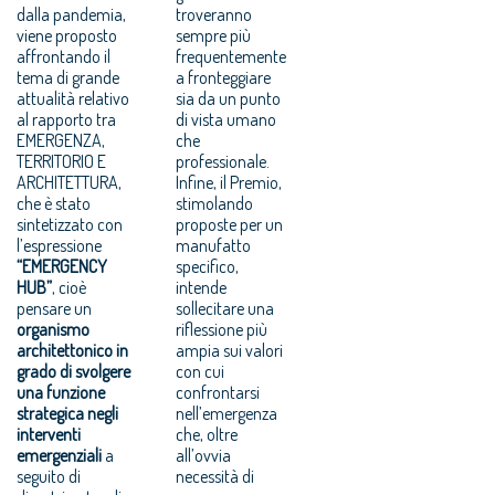
dalla pandemia,
troveranno
viene proposto
sempre più
affrontando il
frequentemente
tema di grande
a fronteggiare
attualità relativo
sia da un punto
al rapporto tra
di vista umano
EMERGENZA,
che
TERRITORIO E
professionale.
ARCHITETTURA,
Infine, il Premio,
che è stato
stimolando
sintetizzato con
proposte per un
l’espressione
manufatto
“EMERGENCY
specifico,
HUB”
, cioè
intende
pensare un
sollecitare una
organismo
riflessione più
architettonico in
ampia sui valori
grado di svolgere
con cui
una funzione
confrontarsi
strategica negli
nell’emergenza
interventi
che, oltre
emergenziali
a
all’ovvia
seguito di
necessità di