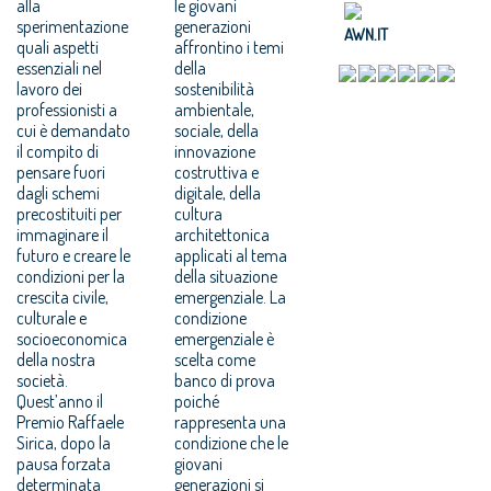
alla
le giovani
sperimentazione
generazioni
AWN.IT
quali aspetti
affrontino i temi
essenziali nel
della
lavoro dei
sostenibilità
professionisti a
ambientale,
cui è demandato
sociale, della
il compito di
innovazione
pensare fuori
costruttiva e
dagli schemi
digitale, della
precostituiti per
cultura
immaginare il
architettonica
futuro e creare le
applicati al tema
condizioni per la
della situazione
crescita civile,
emergenziale. La
culturale e
condizione
socioeconomica
emergenziale è
della nostra
scelta come
società.
banco di prova
Quest’anno il
poiché
Premio Raffaele
rappresenta una
Sirica, dopo la
condizione che le
pausa forzata
giovani
determinata
generazioni si