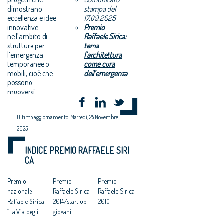
dimostrano
stampa del
eccellenza e idee
17.09.2025
innovative
Premio
nell’ambito di
Raffaele Sirica:
strutture per
tema
l’emergenza
l’architettura
temporanee o
come cura
mobili, cioè che
dell’emergenza
possono
muoversi
Ultimo aggiornamento: Martedì, 25 Novembre
2025
INDICE PREMIO RAFFAELE SIRI
CA
Premio
Premio
Premio
nazionale
Raffaele Sirica
Raffaele Sirica
Raffaele Sirica
2014/start up
2010
“La Via degli
giovani