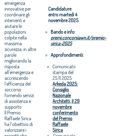
emergenza
innovative per
Candidature
coordinare gli
entro martedì 4
interventi e
novembre 2025
aiutare le
popolazioni
Bando e info:
colpite nella
premi.concorsiawn.it/premio-
massima
sirica-2025
sicurezza, in altre
parole
Approfondimenti:
migliorando la
risposta
Comunicato
all’emergenza e
stampa del
accrescendo
25.11.2025
l’efficienza del
Arkeda 2025:
soccorso
Consiglio
fornendo servizi
Nazionale
di assistenza e
Architetti, il 29
supporto.
novembre
Il Premio
conferimento
Raffaele Sirica
del Premio
ha l’obiettivo di
Raffaele
valorizzare i
Sirica
progetti che
Comunicato