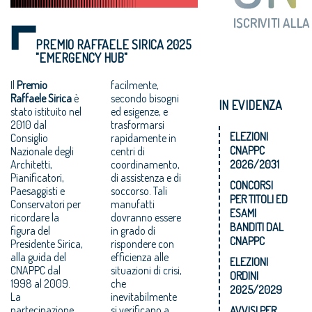
PREMIO RAFFAELE SIRICA 2025
"EMERGENCY HUB"
Il
Premio
facilmente,
Raffaele Sirica
è
secondo bisogni
IN EVIDENZA
stato istituito nel
ed esigenze, e
2010 dal
trasformarsi
ELEZIONI
Consiglio
rapidamente in
CNAPPC
Nazionale degli
centri di
Architetti,
coordinamento,
2026/2031
Pianificatori,
di assistenza e di
CONCORSI
Paesaggisti e
soccorso. Tali
PER TITOLI ED
Conservatori per
manufatti
ESAMI
ricordare la
dovranno essere
BANDITI DAL
figura del
in grado di
CNAPPC
Presidente Sirica,
rispondere con
alla guida del
efficienza alle
ELEZIONI
CNAPPC dal
situazioni di crisi,
ORDINI
1998 al 2009.
che
2025/2029
La
inevitabilmente
partecipazione
si verificano a
AVVISI PER