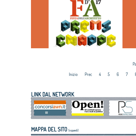
Pa
Inizio
Prec
4
5
6
7
LINK DAL NETWORK
MAPPA DEL SITO
[espandi]