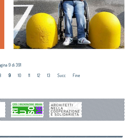
gina 9 di 391
8
9
10
11
12
13
Succ
Fine