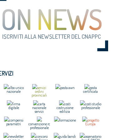
ERVIZI
albo unico
servizi
posta awn
posta
nazionale
ordini
certificata
provinciali
firma
carta
costi
costi studio
digitale
nazionale
costruzione
professionale
servizi
edilizia
compensi
formazione
progetto
parametri
convenzione rc
Europa
professionale
newsletter
concorsi
guida bandi
osservatorio