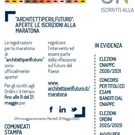
"ARCHITETTIPERILFUTURO”:
APERTE LE ISCRIZIONI ALLA
MARATONA
Le registrazioni
registrare
IN EVIDENZA
per la maratona
l'intervento ed
di
essere parte
ELEZIONI
"architettiperilfuturo"
della riflessione
CNAPPC
sono
sul futuro del
ufficialmente
Paese.
2026/2031
aperte!
CONCORSI
www.
Per gli iscritti agli
PER TITOLI ED
architettiperilfuturo.it/
Ordini c’è tempo
ESAMI
maratona
fino alle 9 del 21
BANDITI DAL
maggio
per
CNAPPC
ELEZIONI
Ultimo aggiornamento: Martedì, 19 Maggio 2020
ORDINI
2025/2029
COMUNICATI
STAMPA
AVVISI PER