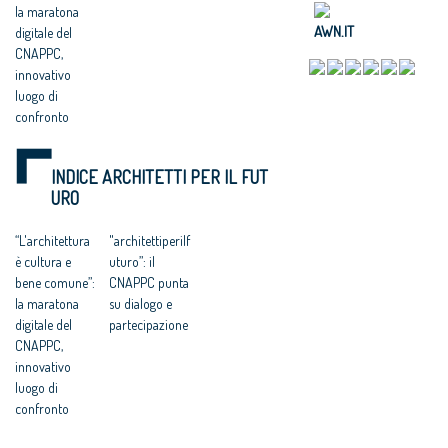
la maratona
AWN.IT
digitale del
CNAPPC,
innovativo
luogo di
confronto
INDICE ARCHITETTI PER IL FUT
URO
“L'architettura
"architettiperilf
è cultura e
uturo”: il
bene comune”:
CNAPPC punta
la maratona
su dialogo e
digitale del
partecipazione
CNAPPC,
innovativo
luogo di
confronto