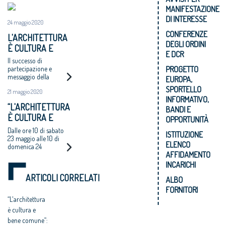
MANIFESTAZIONE
DI INTERESSE
24 maggio 2020
CONFERENZE
L'ARCHITETTURA
DEGLI ORDINI
È CULTURA E
E DCR
BENE COMUNE
Il successo di
PROGETTO
partecipazione e
messaggio della
EUROPA,
maratona
SPORTELLO
21 maggio 2020
“architettiperilfuturo”,
INFORMATIVO,
“L'ARCHITETTURA
BANDI E
È CULTURA E
OPPORTUNITÀ
BENE COMUNE”:
Dalle ore 10 di sabato
ISTITUZIONE
LA NON STOP DEL
23 maggio alle 10 di
ELENCO
domenica 24
CNAPPC
AFFIDAMENTO
INCARICHI
ARTICOLI CORRELATI
ALBO
FORNITORI
“L'architettura
è cultura e
bene comune”: