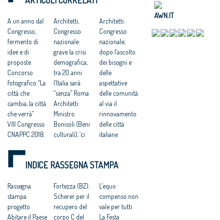
SOCIALE DEL
SUOLO”
PAESE
AWN.IT
A un anno dal
Architetti,
Architetti:
Congresso,
Congresso
Congresso
fermento di
nazionale:
nazionale;
idee e di
grave la crisi
dopo l’ascolto
proposte
demografica;
dei bisogni e
Concorso
tra 20 anni
delle
fotografico “La
l’Italia sarà
aspettative
città che
“senza” Roma
delle comunità
cambia, la città
Architetti:
al via il
che verrà”
Ministro
rinnovamento
VIII Congresso
Bonisoli (Beni
delle città
CNAPPC 2018.
culturali), ‘ci
italiane
Lunedì 9 luglio
faremo carico
VIII Congresso
2018
di predisporre
CNAPPC 2018.
INDICE RASSEGNA STAMPA
VIII Congresso
norme per lo
Lunedì 2 luglio
CNAPPC 2018.
sviluppo della
2018
Domenica 8
Rassegna
professione’.
Fortezza (BZ):
VIII Congresso
L’equo
luglio 2018
stampa
VIII Congresso
Scherer per il
CNAPPC 2018.
compenso non
Votazioni VIII
progetto
CNAPPC 2018.
recupero del
Domenica 1
vale per tutti
Congresso
Abitare il Paese
Venerdì 6
corpo C del
luglio 2018
La Festa