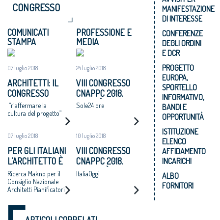
CONGRESSO
MANIFESTAZIONE
DI INTERESSE
COMUNICATI
PROFESSIONE E
CONFERENZE
STAMPA
MEDIA
DEGLI ORDINI
E DCR
PROGETTO
07 luglio 2018
24 luglio 2018
EUROPA,
ARCHITETTI: IL
VIII CONGRESSO
SPORTELLO
CONGRESSO
CNAPPC 2018.
INFORMATIVO,
NAZIONALE
LUNEDÌ 25 LUGLIO
“riaffermare la
Sole24 ore
BANDI E
APPROVA UN
2018
cultura del progetto”
OPPORTUNITÀ
MANIFESTO: “SI
ISTITUZIONE
ADOTTI UN
07 luglio 2018
10 luglio 2018
ELENCO
PROGRAMMA
PER GLI ITALIANI
VIII CONGRESSO
AFFIDAMENTO
NAZIONALE DI
L’ARCHITETTO È
CNAPPC 2018.
INCARICHI
RIGENERAZIONE
UNA FIGURA
MARTEDÌ 10
Ricerca Makno per il
ItaliaOggi
URBANE,
ALBO
CRUCIALE PER
LUGLIO 2018
Consiglio Nazionale
ALTERNATIVA A
FORNITORI
Architetti Pianificatori
DISEGNARE LO
ESPANSIONI
Paesaggisti e
SVILUPPO
Conservatori –
INCONTROLLATE
ECONOMICO E
CNAPPC
E AL CONSUMO DI
ARTICOLI CORRELATI