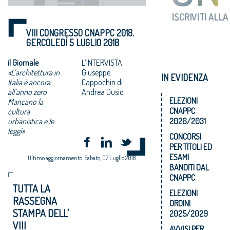
VIII CONGRESSO CNAPPC 2018.
GERCOLEDÌ 5 LUGLIO 2018
il Giornale
L’INTERVISTA
«L’architettura in
Giuseppe
IN EVIDENZA
Italia è ancora
Cappochin di
all’anno zero
Andrea Dusio
ELEZIONI
Mancano la
CNAPPC
cultura
urbanistica e le
2026/2031
leggi»
CONCORSI
PER TITOLI ED
ESAMI
Ultimo aggiornamento: Sabato, 07 Luglio 2018
BANDITI DAL
CNAPPC
TUTTA LA
ELEZIONI
RASSEGNA
ORDINI
STAMPA DELL'
2025/2029
VIII
AVVISI PER