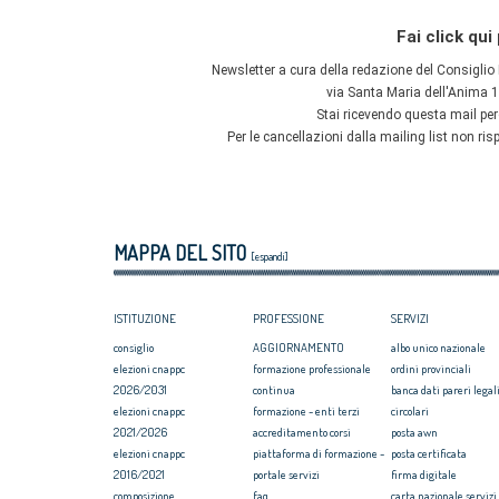
MAPPA DEL SITO
[espandi]
ISTITUZIONE
PROFESSIONE
SERVIZI
consiglio
AGGIORNAMENTO
albo unico nazionale
elezioni cnappc
formazione professionale
ordini provinciali
2026/2031
continua
banca dati pareri legali
elezioni cnappc
formazione - enti terzi
circolari
2021/2026
accreditamento corsi
posta awn
elezioni cnappc
piattaforma di formazione -
posta certificata
2016/2021
portale servizi
firma digitale
composizione
faq
carta nazionale servizi