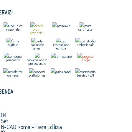
ERVIZI
albo unico
servizi
posta awn
posta
nazionale
ordini
certificata
provinciali
firma
carta
costi
costi studio
digitale
nazionale
costruzione
professionale
servizi
edilizia
compensi
formazione
progetto
parametri
convenzione rc
Europa
professionale
newsletter
concorsi
guida bandi
osservatorio
on news
piattaforma
bandi ONSAI
GENDA
04
Set
B-CAD Roma – Fiera Edilizia