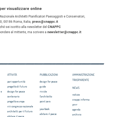
ATTIVITÀ
PUBBLICAZIONI
AMMINISTRAZIONE
TRASPARENTE
pari opportunità
design for peace
progetto di futuro
guide
NEWS
 e
design for peace
riviste
notizie
centenario
l'architetto
cnappc informa
progetto europa
point zero
pnrr
viii congresso nazionale
yearbook
agenda
architetti per il futuro
abitare il paese
archivio
abitare il paese