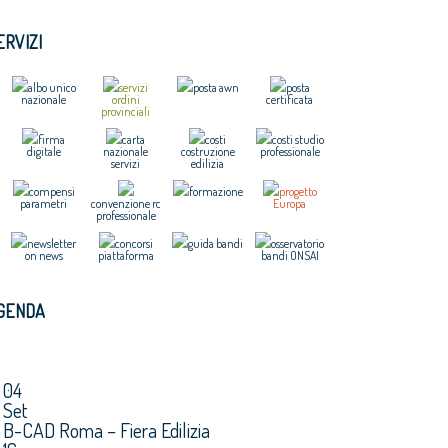
ERVIZI
albo unico
servizi
posta awn
posta
nazionale
ordini
certificata
provinciali
firma
carta
costi
costi studio
digitale
nazionale
costruzione
professionale
servizi
edilizia
compensi
formazione
progetto
parametri
convenzione rc
Europa
professionale
newsletter
concorsi
guida bandi
osservatorio
on news
piattaforma
bandi ONSAI
GENDA
04
Set
B-CAD Roma – Fiera Edilizia