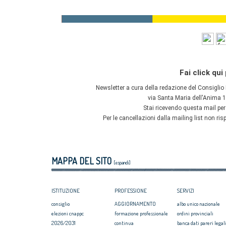
MAPPA DEL SITO
[espandi]
ISTITUZIONE
PROFESSIONE
SERVIZI
consiglio
AGGIORNAMENTO
albo unico nazionale
elezioni cnappc
formazione professionale
ordini provinciali
2026/2031
continua
banca dati pareri legali