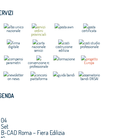
ERVIZI
albo unico
servizi
posta awn
posta
nazionale
ordini
certificata
provinciali
firma
carta
costi
costi studio
digitale
nazionale
costruzione
professionale
servizi
edilizia
compensi
formazione
progetto
parametri
convenzione rc
Europa
professionale
newsletter
concorsi
guida bandi
osservatorio
on news
piattaforma
bandi ONSAI
GENDA
04
Set
B-CAD Roma – Fiera Edilizia