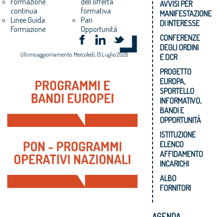
dell'offerta
Formazione
AVVISI PER
formativa
continua
MANIFESTAZIONE
Pari
Linee Guida
DI INTERESSE
Opportunità
Formazione
CONFERENZE
DEGLI ORDINI
Ultimo aggiornamento: Mercoledì, 15 Luglio 2026
E DCR
PROGETTO
EUROPA,
SPORTELLO
INFORMATIVO,
BANDI E
OPPORTUNITÀ
ISTITUZIONE
ELENCO
AFFIDAMENTO
INCARICHI
ALBO
FORNITORI
AGENDA