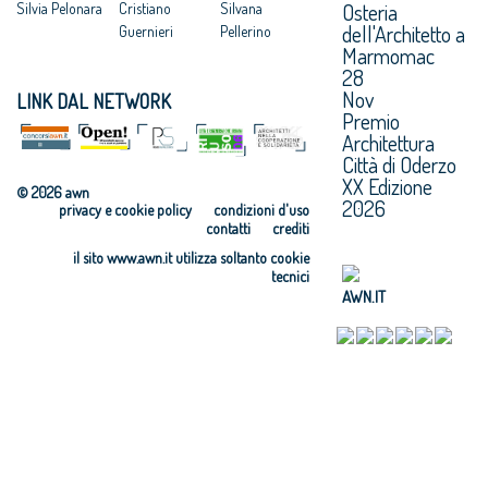
Osteria
Silvia Pelonara
Cristiano
Silvana
dell'Architetto a
Guernieri
Pellerino
Marmomac
28
Nov
LINK DAL NETWORK
Premio
Architettura
Città di Oderzo
XX Edizione
© 2026 awn
2026
privacy e cookie policy
condizioni d'uso
contatti
crediti
il sito www.awn.it utilizza soltanto cookie
tecnici
AWN.IT