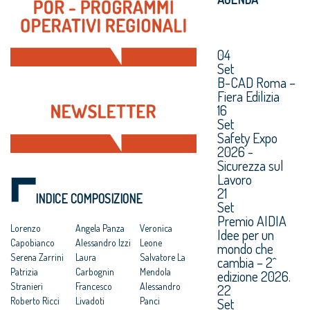
04
Set
B-CAD Roma –
Fiera Edilizia
16
Set
Safety Expo
2026 -
Sicurezza sul
Lavoro
21
INDICE COMPOSIZIONE
Set
Premio AIDIA
Lorenzo
Angela Panza
Veronica
Idee per un
Capobianco
Alessandro Izzi
Leone
mondo che
Serena Zarrini
Laura
Salvatore La
cambia – 2^
Patrizia
Carbognin
Mendola
edizione 2026.
Stranieri
Francesco
Alessandro
22
Set
Roberto Ricci
Livadoti
Panci