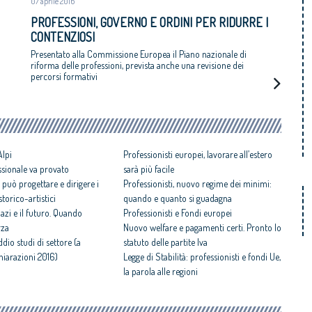
07 aprile 2016
PROFESSIONI, GOVERNO E ORDINI PER RIDURRE I
CONTENZIOSI
Presentato alla Commissione Europea il Piano nazionale di
riforma delle professioni, prevista anche una revisione dei
percorsi formativi
Alpi
Professionisti europei, lavorare all’estero
ssionale va provato
sarà più facile
 può progettare e dirigere i
Professionisti, nuovo regime dei minimi:
 storico-artistici
quando e quanto si guadagna
pazi e il futuro. Quando
Professionisti e Fondi europei
rza
Nuovo welfare e pagamenti certi. Pronto lo
ddio studi di settore (a
statuto delle partite Iva
chiarazioni 2016)
Legge di Stabilità: professionisti e fondi Ue,
la parola alle regioni