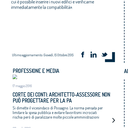
cui è possibile inserire i nuovi edifici e verificarne
immediatamente la compatibilità».
Ultimo aggiornamento: Giovedì, 15 Ottobre 2015
PROFESSIONE E MEDIA
A
17 maggio 2016
CORTE DEI CONTI: ARCHITETTO-ASSESSORE NON
PUÒ PROGETTARE PER LA PA
Si dimette il vicesindaco di Possagno. La norma pensata per
limitare la spesa pubblica e evitare favoritismi incrociati
rischia però di paralizzare molte piccole amministrazioni