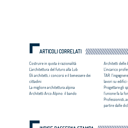
ARTICOLI CORRELATI
Costruire in quota è razionalità
Architetti delle 
L’architettura del futuro alla Lub
L’incarico profe
Gli architetti, i concorsi e il benessere dei
TAR: l'ingegnere
cittadini
lavori su edifici
La migliore architettura alpina
Progettare gli s
Architetti Arco Alpino: il bando
l’unione fa la fo
Professionisti, a
partire dalle di