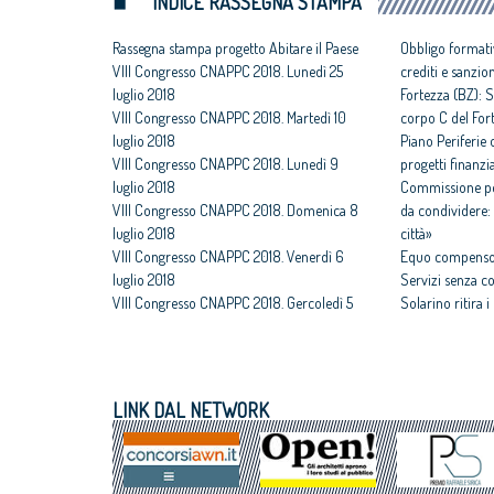
INDICE RASSEGNA STAMPA
Rassegna stampa progetto Abitare il Paese
Obbligo formati
VIII Congresso CNAPPC 2018. Lunedì 25
crediti e sanzio
luglio 2018
Fortezza (BZ): S
VIII Congresso CNAPPC 2018. Martedì 10
corpo C del For
luglio 2018
Piano Periferie o
VIII Congresso CNAPPC 2018. Lunedì 9
progetti finanzia
luglio 2018
Commissione per
VIII Congresso CNAPPC 2018. Domenica 8
da condividere: 
luglio 2018
città»
VIII Congresso CNAPPC 2018. Venerdì 6
Equo compenso,
luglio 2018
Servizi senza c
VIII Congresso CNAPPC 2018. Gercoledì 5
Solarino ritira 
luglio 2018
un euro
VIII Congresso CNAPPC 2018. Mercoledì 4
All'architettura
luglio 2018
caravatti_carava
VIII Congresso CNAPPC 2018. Lunedì 2
italiano
LINK DAL NETWORK
luglio 2018
Assegnati premi 
VIII Congresso CNAPPC 2018. Domenica 1
Giovane talento
luglio 2018
Equo compenso, 
Corte Europea d