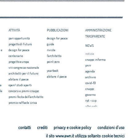
itetti, focus su
zazione e innovazione
ATTIVITÀ
PUBBLICAZIONI
AMMINISTRAZIONE
TRASPARENTE
pari opportunità
design for peace
progetto di futuro
guide
NEWS
 e
design for peace
riviste
notizie
centenario
l'architetto
cnappc informa
progetto europa
point zero
pnrr
viii congresso nazionale
yearbook
agenda
architetti per il futuro
abitare il paese
archivio
abitare il paese
covid-19
ia
open! studi aperti
cnappc
le
concorsi e premi cnappc
governo
premi festa dell'architetto
rpt - cup
premio raffaele sirica
altri enti
ionale
archiprix
faq ordini
premio architetti del
mediterraneo
PRESS
ri.u.so
contatti
crediti
privacy e cookie policy
condizioni d'uso
comunicati stampa
microcredito per l'housing
il sito www.awn.it utilizza soltanto cookie tecnici