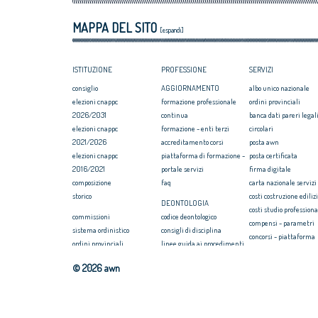
Professioni: arch
MAPPA DEL SITO
internazionaliz
[espandi]
ISTITUZIONE
PROFESSIONE
SERVIZI
consiglio
AGGIORNAMENTO
albo unico nazionale
elezioni cnappc
formazione professionale
ordini provinciali
2026/2031
continua
banca dati pareri legali
elezioni cnappc
formazione - enti terzi
circolari
2021/2026
accreditamento corsi
posta awn
elezioni cnappc
piattaforma di formazione -
posta certificata
2016/2021
portale servizi
firma digitale
composizione
faq
carta nazionale servizi
storico
costi costruzione ediliz
DEONTOLOGIA
costi studio professiona
commissioni
codice deontologico
compensi - parametri
sistema ordinistico
consigli di disciplina
concorsi - piattaforma
ordini provinciali
linee guida ai procedimenti
convenzione rc profess
elezioni ordini territoriali
disciplinari
formazione
© 2026 awn
2025-2029
massimario
webinar/streaming
elezioni ordini territoriali
newsletter on news
COMPENSI
2021-2025
seearch
compensi professione
elezioni ordini territoriali
awn 2007/2014
disciplinari d'incarico e