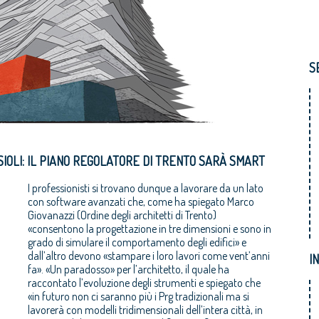
S
ASIOLI: IL PIANO REGOLATORE DI TRENTO SARÀ SMART
I professionisti si trovano dunque a lavorare da un lato
con software avanzati che, come ha spiegato Marco
Giovanazzi (Ordine degli architetti di Trento)
«consentono la progettazione in tre dimensioni e sono in
grado di simulare il comportamento degli edifici» e
dall’altro devono «stampare i loro lavori come vent’anni
I
fa». «Un paradosso» per l’architetto, il quale ha
raccontato l’evoluzione degli strumenti e spiegato che
«in futuro non ci saranno più i Prg tradizionali ma si
lavorerà con modelli tridimensionali dell’intera città, in