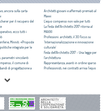
vo, ancora sulla carta
Architetti giovani e affermati premiati al
ni
Maxxi
cherer per il recupero del
L’equo compenso non vale per tutti
te
La Festa dell'Architetto 2017 ritorna al
perativo, ecco tutti i
MAXXI
ti
Professioni: architetti, il 30 Focus su
iferie, Minniti: «Proposte
'Internazionalizzazione e innovazione
politiche integrate per le
culturale'
Festa dell’Architetto 2017 - Una legge per
 parametri vincolanti
l’architettura
ompenso, il comune di
Rappresentanza, avanti in ordine sparso
i bandi di progettazione a
Professionisti, nei contratti arriva l’equo
compenso
 rispettosa dello studio
Equo compenso allargato a tutti i
tti il Premio architetto
professionisti
Periferie, la nuova identità di 10 aree
Architetto italiano e
degradate
 2017
Architetti: 'Comune e Consiglio di Stato,
il CNAPPC ricorre alla
svilito interesse pubblico'
ei Diritti dell’Uomo