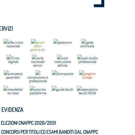
ERVIZI
albo unico
servizi
posta awn
posta
nazionale
ordini
certificata
provinciali
firma
carta
costi
costi studio
digitale
nazionale
costruzione
professionale
servizi
edilizia
compensi
formazione
progetto
parametri
convenzione rc
Europa
professionale
newsletter
concorsi
guida bandi
osservatorio
on news
piattaforma
bandi ONSAI
N EVIDENZA
ELEZIONI CNAPPC 2026/2031
CONCORSI PER TITOLI ED ESAMI BANDITI DAL CNAPPC