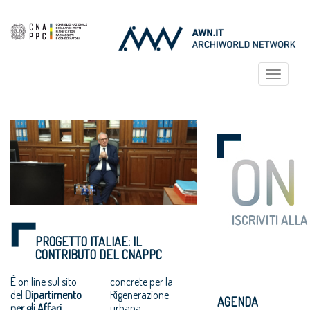
Toggle
navigat
PROGETTO ITALIAE: IL
CONTRIBUTO DEL CNAPPC
È on line sul sito
concrete per la
del
Dipartimento
Rigenerazione
AGENDA
per gli Affari
urbana.