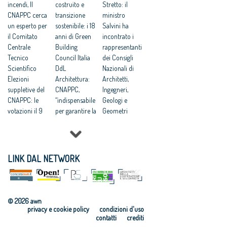
incendi, Il
costruito e
Stretto: il
CNAPPC cerca
transizione
ministro
un esperto per
sostenibile: i 18
Salvini ha
il Comitato
anni di Green
incontrato i
Centrale
Building
rappresentanti
Tecnico
Council Italia
dei Consigli
Scientifico
DdL
Nazionali di
Elezioni
Architettura:
Architetti,
suppletive del
CNAPPC,
Ingegneri,
CNAPPC: le
“indispensabile
Geologi e
votazioni il 9
per garantire la
Geometri
giugno 2026
qualità”
Dal Brasile alla
Lavori
UIA
Colombia: le
pubblici:
Architecture &
iniziative
presentata a
Children
internazionali
LINK DAL NETWORK
Bruxelles la
Golden Cubes
del CNAPPC
ricerca
Awards: le
Progettare
CNAPPC
candidature
Accessibile: on
“Dopo il
entro il 2
line il corso di
© 2026 awn
progetto”
marzo
formazione
privacy e cookie policy
condizioni d'uso
UIA Golden
Elezioni del
Programma
contatti
crediti