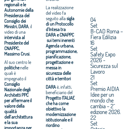
regionali e le
La realizzazione
Autonomie della
del video fa
Presidenza del
seguito alla
sigla
04
Consiglio dei
di un Protocollo
Set
Ministri, DARA
, il
d’Intesa tra
B-CAD Roma –
video di una
DARA e CNAPPC
Fiera Edilizia
intervista al
sui temi inerenti
16
Presidente del
Agenda urbana,
Set
CNAPPC,
programmazione,
Safety Expo
Massimo Crusi.
pianificazione,
2026 -
Al suo centro le
progettazione e
Sicurezza sul
politiche
nelle
messa in
Lavoro
quali è
sicurezza delle
21
impegnato il
città e territori
Set
Consiglio
DARA
è, infatti,
Premio AIDIA
Nazionale degli
beneficiario del
Idee per un
Architetti PPC
Progetto ITALIAE
mondo che
per affermare il
che ha come
cambia – 2^
valore della
obiettivo la
edizione 2026.
qualità
modernizzazione
22
dell’architettura
istituzionale e il
e la sua
Set
riordino
importanza per
Osteria