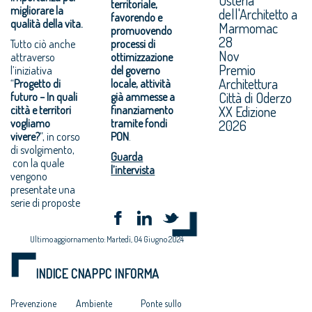
territoriale,
migliorare la
dell'Architetto a
favorendo e
qualità della vita.
Marmomac
promuovendo
28
Tutto ciò anche
processi di
Nov
attraverso
ottimizzazione
Premio
l’iniziativa
del governo
Architettura
“
Progetto di
locale, attività
Città di Oderzo
futuro – In quali
già ammesse a
XX Edizione
città e territori
finanziamento
vogliamo
tramite fondi
2026
vivere?
”, in corso
PON
.
di svolgimento,
Guarda
con la quale
l’intervista
vengono
presentate una
serie di proposte
Ultimo aggiornamento: Martedì, 04 Giugno 2024
INDICE CNAPPC INFORMA
Prevenzione
Ambiente
Ponte sullo