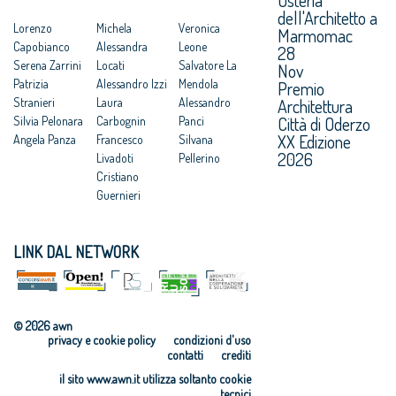
dell'Architetto a
Lorenzo
Michela
Veronica
Marmomac
Capobianco
Alessandra
Leone
28
Serena Zarrini
Locati
Salvatore La
Nov
Patrizia
Alessandro Izzi
Mendola
Premio
Architettura
Stranieri
Laura
Alessandro
Città di Oderzo
Silvia Pelonara
Carbognin
Panci
XX Edizione
Angela Panza
Francesco
Silvana
2026
Livadoti
Pellerino
Cristiano
Guernieri
LINK DAL NETWORK
© 2026 awn
privacy e cookie policy
condizioni d'uso
contatti
crediti
il sito www.awn.it utilizza soltanto cookie
tecnici