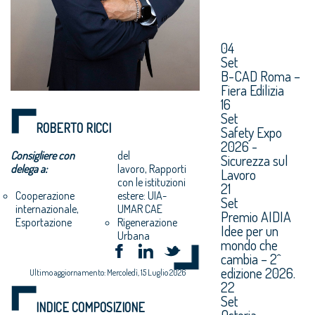
04
Set
B-CAD Roma –
Fiera Edilizia
16
Set
ROBERTO RICCI
Safety Expo
2026 -
Consigliere con
del
Sicurezza sul
delega a:
lavoro, Rapporti
Lavoro
con le istituzioni
21
Cooperazione
estere: UIA-
Set
UMAR CAE
internazionale,
Premio AIDIA
Rigenerazione
Esportazione
Idee per un
Urbana
mondo che
cambia – 2^
edizione 2026.
Ultimo aggiornamento: Mercoledì, 15 Luglio 2026
22
Set
INDICE COMPOSIZIONE
Osteria