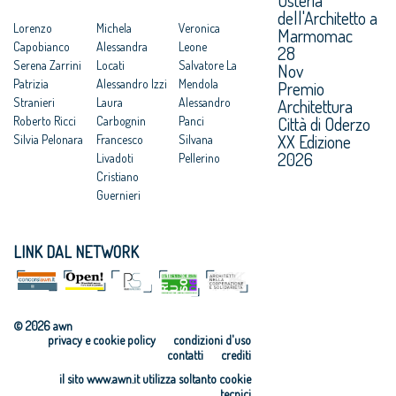
dell'Architetto a
Lorenzo
Michela
Veronica
Marmomac
Capobianco
Alessandra
Leone
28
Serena Zarrini
Locati
Salvatore La
Nov
Patrizia
Alessandro Izzi
Mendola
Premio
Architettura
Stranieri
Laura
Alessandro
Città di Oderzo
Roberto Ricci
Carbognin
Panci
XX Edizione
Silvia Pelonara
Francesco
Silvana
2026
Livadoti
Pellerino
Cristiano
Guernieri
LINK DAL NETWORK
© 2026 awn
privacy e cookie policy
condizioni d'uso
contatti
crediti
il sito www.awn.it utilizza soltanto cookie
tecnici