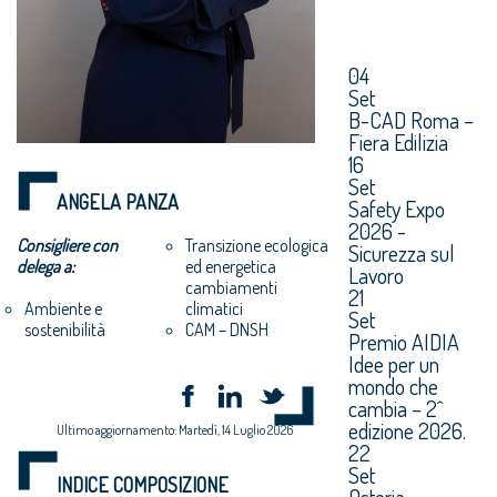
04
Set
B-CAD Roma –
Fiera Edilizia
16
Set
ANGELA PANZA
Safety Expo
2026 -
Consigliere con
Transizione ecologica
Sicurezza sul
delega a:
ed energetica
Lavoro
cambiamenti
21
climatici
Ambiente e
Set
CAM – DNSH
sostenibilità
Premio AIDIA
Idee per un
mondo che
cambia – 2^
edizione 2026.
Ultimo aggiornamento: Martedì, 14 Luglio 2026
22
Set
INDICE COMPOSIZIONE
Osteria