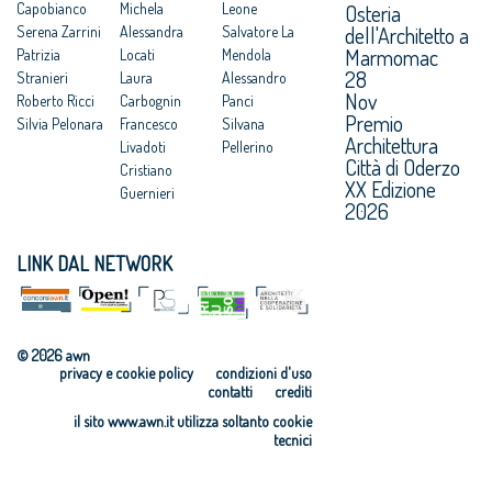
Osteria
Capobianco
Michela
Leone
dell'Architetto a
Serena Zarrini
Alessandra
Salvatore La
Marmomac
Patrizia
Locati
Mendola
28
Stranieri
Laura
Alessandro
Nov
Roberto Ricci
Carbognin
Panci
Premio
Silvia Pelonara
Francesco
Silvana
Architettura
Livadoti
Pellerino
Città di Oderzo
Cristiano
XX Edizione
Guernieri
2026
LINK DAL NETWORK
© 2026 awn
privacy e cookie policy
condizioni d'uso
contatti
crediti
il sito www.awn.it utilizza soltanto cookie
tecnici