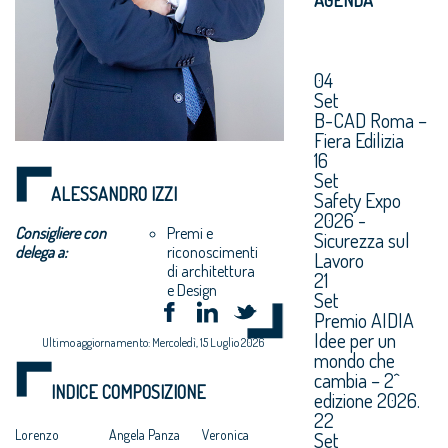
04
Set
B-CAD Roma –
Fiera Edilizia
16
Set
ALESSANDRO IZZI
Safety Expo
2026 -
Consigliere con
Premi e
Sicurezza sul
delega a:
riconoscimenti
Lavoro
di architettura
21
e Design
Set
Premio AIDIA
Idee per un
Ultimo aggiornamento: Mercoledì, 15 Luglio 2026
mondo che
cambia – 2^
INDICE COMPOSIZIONE
edizione 2026.
22
Lorenzo
Angela Panza
Veronica
Set